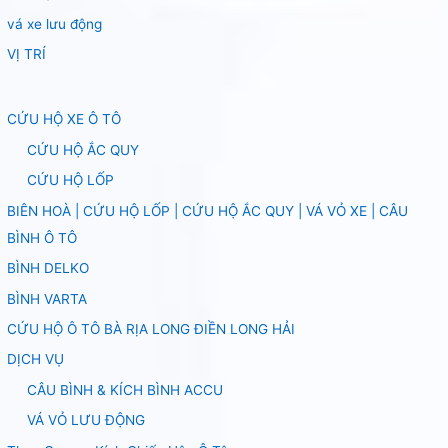
vá xe lưu động
VỊ TRÍ
CỨU HỘ XE Ô TÔ
CỨU HỘ ẮC QUY
CỨU HỘ LỐP
BIÊN HOÀ | CỨU HỘ LỐP | CỨU HỘ ẮC QUY | VÁ VỎ XE | CÂU
BÌNH Ô TÔ
BÌNH DELKO
BÌNH VARTA
CỨU HỘ Ô TÔ BÀ RỊA LONG ĐIỀN LONG HẢI
DỊCH VỤ
CÂU BÌNH & KÍCH BÌNH ACCU
VÁ VỎ LƯU ĐỘNG