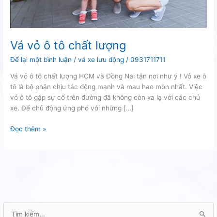
Vá vỏ ô tô chất lượng
Để lại một bình luận
/
vá xe lưu động
/
0931711711
Vá vỏ ô tô chất lượng HCM và Đồng Nai tận nơi như ý ! Vỏ xe ô
tô là bộ phận chịu tác động mạnh và mau hao mòn nhất. Việc
vỏ ô tô gặp sự cố trên đường đã không còn xa lạ với các chủ
xe. Để chủ động ứng phó với những […]
Vá
Đọc thêm »
vỏ
ô
tô
chất
lượng
T