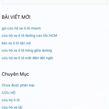
ì
m
k
BÀI VIẾT MỚI
i
gọi cứu hộ xe ô tô nhanh
ế
m
cứu hộ xe ô tô đường cao tốc HCM
:
kéo xe ô tô tận nơi
cứu hộ xe ô tô hỏng giữa đường
cứu hộ xe ô tô mất điện đột ngột
Chuyên Mục
Chưa được phân loại
CỨU HỘ
cứu họ ô tô
cứu hộ xe tải