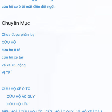
cứu hộ xe ô tô mất điện đột ngột
Chuyên Mục
Chưa được phân loại
CỨU HỘ
cứu họ ô tô
cứu hộ xe tải
vá xe lưu động
VỊ TRÍ
CỨU HỘ XE Ô TÔ
CỨU HỘ ẮC QUY
CỨU HỘ LỐP
BIÊN HOÀ | CỨU HỘ LỐP | CỨU HỘ ẮC QUY | VÁ VỎ XE | CÂU