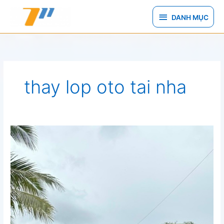
Nhảy
DANH
tới
DANH MỤC
nội
MỤC
dung
thay lop oto tai nha