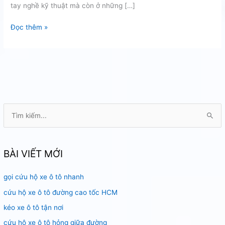
tay nghề kỹ thuật mà còn ở những […]
Thay
Đọc thêm »
lốp
ô
tô
tại
nhà
T
ì
m
k
BÀI VIẾT MỚI
i
gọi cứu hộ xe ô tô nhanh
ế
m
cứu hộ xe ô tô đường cao tốc HCM
:
kéo xe ô tô tận nơi
cứu hộ xe ô tô hỏng giữa đường