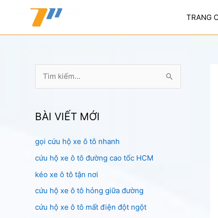
Nhảy
tới
TRANG 
nội
dung
T
ì
m
k
BÀI VIẾT MỚI
i
gọi cứu hộ xe ô tô nhanh
ế
cứu hộ xe ô tô đường cao tốc HCM
m
:
kéo xe ô tô tận nơi
cứu hộ xe ô tô hỏng giữa đường
cứu hộ xe ô tô mất điện đột ngột