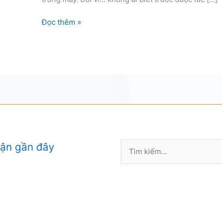
hotline
Đọc thêm »
xử
lý
sự
cố
ô
tô
Tìm
uận gần đây
kiếm: