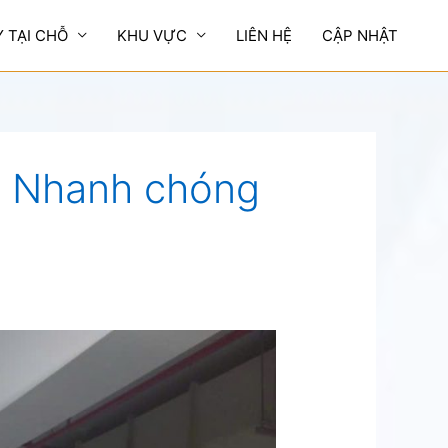
Y TẠI CHỖ
KHU VỰC
LIÊN HỆ
CẬP NHẬT
tô Nhanh chóng