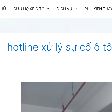
CHỦ
CỨU HỘ XE Ô TÔ
DỊCH VỤ
PHỤ KIỆN THA
hotline xử lý sự cố ô 