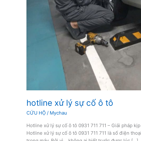
hotline xử lý sự cố ô tô
CỨU HỘ
/
Mychau
Hotline xử lý sự cố ô tô 0931 711 711 – Giải pháp kị
Hotline xử lý sự cố ô tô 0931 711 711 là số điện thoạ
trong máy. Bởi vì… không ai biết trước được lúc […]