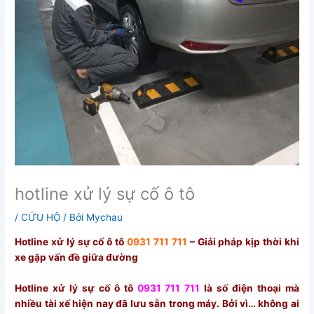
hotline xử lý sự cố ô tô
/
CỨU HỘ
/ Bởi
Mychau
Hotline xử lý sự cố ô tô
0931 711 711
– Giải pháp kịp thời khi
xe gặp vấn đề giữa đường
Hotline xử lý sự cố ô tô
0931 711 711
là số điện thoại mà
nhiều tài xế hiện nay đã lưu sẵn trong máy. Bởi vì… không ai