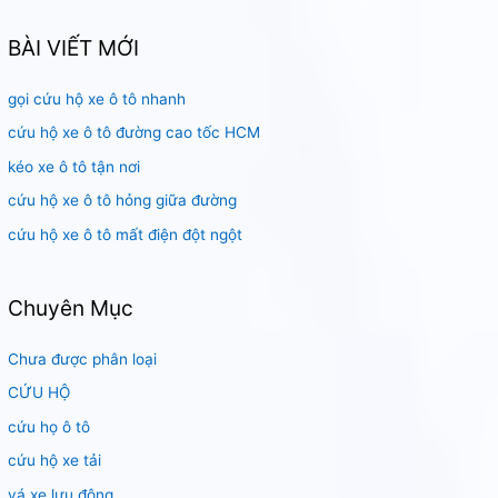
m
k
BÀI VIẾT MỚI
i
gọi cứu hộ xe ô tô nhanh
ế
m
cứu hộ xe ô tô đường cao tốc HCM
:
kéo xe ô tô tận nơi
cứu hộ xe ô tô hỏng giữa đường
cứu hộ xe ô tô mất điện đột ngột
Chuyên Mục
Chưa được phân loại
CỨU HỘ
cứu họ ô tô
cứu hộ xe tải
vá xe lưu động