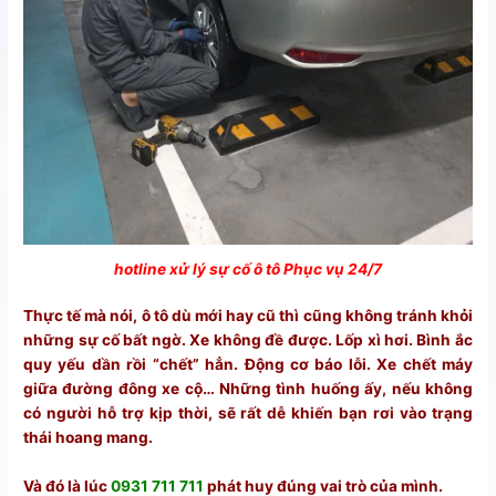
hotline xử lý sự cố ô tô Phục vụ 24/7
Thực tế mà nói, ô tô dù mới hay cũ thì cũng không tránh khỏi
những sự cố bất ngờ. Xe không đề được. Lốp xì hơi. Bình ắc
quy yếu dần rồi “chết” hẳn. Động cơ báo lỗi. Xe chết máy
giữa đường đông xe cộ… Những tình huống ấy, nếu không
có người hỗ trợ kịp thời, sẽ rất dễ khiến bạn rơi vào trạng
thái hoang mang.
Và đó là lúc
0931 711 711
phát huy đúng vai trò của mình.