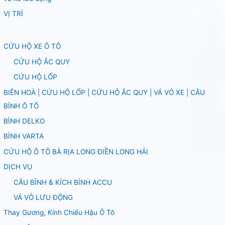
VỊ TRÍ
CỨU HỘ XE Ô TÔ
CỨU HỘ ẮC QUY
CỨU HỘ LỐP
BIÊN HOÀ | CỨU HỘ LỐP | CỨU HỘ ẮC QUY | VÁ VỎ XE | CÂU
BÌNH Ô TÔ
BÌNH DELKO
BÌNH VARTA
CỨU HỘ Ô TÔ BÀ RỊA LONG ĐIỀN LONG HẢI
DỊCH VỤ
CÂU BÌNH & KÍCH BÌNH ACCU
VÁ VỎ LƯU ĐỘNG
Thay Gương, Kính Chiếu Hậu Ô Tô