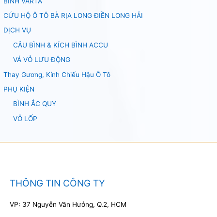
BÌNH VARTA
CỨU HỘ Ô TÔ BÀ RỊA LONG ĐIỀN LONG HẢI
DỊCH VỤ
CÂU BÌNH & KÍCH BÌNH ACCU
VÁ VỎ LƯU ĐỘNG
Thay Gương, Kính Chiếu Hậu Ô Tô
PHỤ KIỆN
BÌNH ẮC QUY
VỎ LỐP
THÔNG TIN CÔNG TY
VP: 37 Nguyễn Văn Hưởng, Q.2, HCM