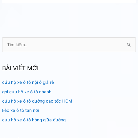
hơi
quận
2
T
ì
m
k
BÀI VIẾT MỚI
i
cứu hộ xe ô tô nội ô giá rẻ
ế
m
gọi cứu hộ xe ô tô nhanh
:
cứu hộ xe ô tô đường cao tốc HCM
kéo xe ô tô tận nơi
cứu hộ xe ô tô hỏng giữa đường