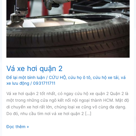
Vá xe hơi quận 2
Để lại một bình luận
/
CỨU HỘ
,
cứu họ ô tô
,
cứu hộ xe tải
,
vá
xe lưu động
/
0931711711
Vá xe hơi quận 2 tốt nhất, có ngay cứu hộ xe quận 2 Quận 2 là
một trong những cửa ngõ kết nối nội ngoại thành HCM. Mật độ
di chuyển xe hơi rất lớn, chủng loại xe cũng vô cùng đa dạng.
Do đó, nhu cầu tìm nơi vá xe hơi quận 2 […]
Vá
Đọc thêm »
xe