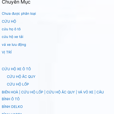
Chuyên Mục
Chưa được phân loại
CỨU HỘ
cứu họ ô tô
cứu hộ xe tải
vá xe lưu động
VỊ TRÍ
CỨU HỘ XE Ô TÔ
CỨU HỘ ẮC QUY
CỨU HỘ LỐP
BIÊN HOÀ | CỨU HỘ LỐP | CỨU HỘ ẮC QUY | VÁ VỎ XE | CÂU
BÌNH Ô TÔ
BÌNH DELKO