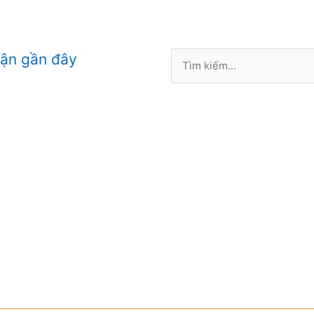
Tìm
uận gần đây
kiếm: