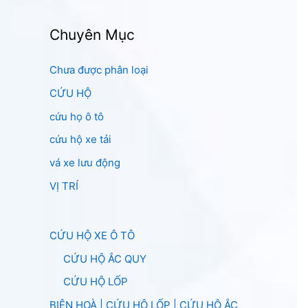
Chuyên Mục
Chưa được phân loại
CỨU HỘ
cứu họ ô tô
cứu hộ xe tải
vá xe lưu động
VỊ TRÍ
CỨU HỘ XE Ô TÔ
CỨU HỘ ẮC QUY
CỨU HỘ LỐP
BIÊN HOÀ | CỨU HỘ LỐP | CỨU HỘ ẮC