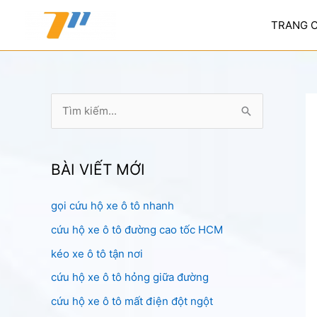
Nhảy
tới
TRANG 
nội
dung
T
ì
m
k
BÀI VIẾT MỚI
i
gọi cứu hộ xe ô tô nhanh
ế
cứu hộ xe ô tô đường cao tốc HCM
m
:
kéo xe ô tô tận nơi
cứu hộ xe ô tô hỏng giữa đường
cứu hộ xe ô tô mất điện đột ngột