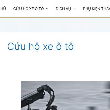
CHỦ
CỨU HỘ XE Ô TÔ
DỊCH VỤ
PHỤ KIỆN THA
Cứu hộ xe ô tô