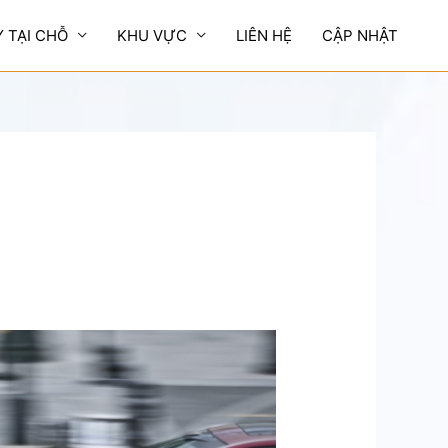
Y TẠI CHỖ
KHU VỰC
LIÊN HỆ
CẬP NHẬT