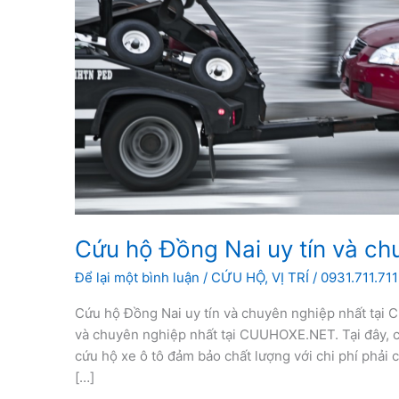
Cứu hộ Đồng Nai uy tín và ch
Để lại một bình luận
/
CỨU HỘ
,
VỊ TRÍ
/
0931.711.711
Cứu hộ Đồng Nai uy tín và chuyên nghiệp nhất tại
và chuyên nghiệp nhất tại CUUHOXE.NET. Tại đây, c
cứu hộ xe ô tô đảm bảo chất lượng với chi phí phải 
[…]