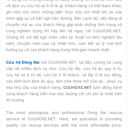
về dịch vụ cứu hộ xe ô tô là gì. Khách hàng có thể tham khảo,
ghi nhớ cho mình những kiến thức hữu ích nhất khi xe của
mình gặp sự cố bất ngờ trên đường. Bên cạnh đó, nếu đang di
chuyển mà xe của khách hàng gặp phải những tình trạng vô
cùng nghiêm trọng thì hãy liên hệ ngay với CUUHOXE.NET.
Chúng tôi với đội ngũ nhân viên kỹ thuật có kinh nghiệm lâu
năm, chuyên môn cao và nhiệt tình, cam kết xử lý mọi tình
huống sự cố của khách hàng trong thời gian nhanh nhất.
Cứu hộ Đồng Na
i
với CUUHOXE.NET, tại đây chúng tôi cung
cấp rất nhiều dịch vụ như: Cứu hộ lốp, cứu hộ ắc quy ô tô,
cứu hộ xe ô tô tải, cứu hộ ô tô khách, vá lốp ô tô lưu động,
câu bình kích bình ắc quy, làm chìa khóa mở cửa xe… phục vụ
mọi nhu cầu của khách hàng.
CUUHOXE.NET
luôn đồng hành
cùng khách hàng trên mọi nẻo đường với chi phí rẻ nhất trên
thị trường
The most prestigious and professional Dong Nai rescue
service at CUUHOXE.NET. Here, we specialize in providing
quality car rescue services with the most affordable price.