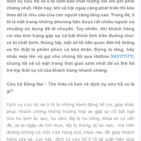
dịch vụ cứu hộ xe ô tô đảm bảo chất lượng với chi phí phải
chăng nhất. Hiện nay, khi xã hội ngày càng phát triển thì kéo
theo đó là nhu cầu của con người càng tăng cao. Trong đó, ô
tô là một trong những phương tiện được rất nhiều người ưa
chuộng sử dụng để di chuyển. Tuy nhiên, khi khách hàng
rơi vào tình trạng gặp sự cố bất thình lình trên đường như:
xe bị chết bình, thủng lốp, một số lỗi liên quan đến hệ thống
xe thì thật là phiền phức và khó khăn. Đừng lo lắng, hãy
nhấc máy lên và gọi cho chúng tôi qua
Hotline
0931711711,
chúng tôi sẽ có mặt trong thời gian sớm nhất để có thể hỗ
trợ kịp thời sự cố của khách hàng nhanh chóng.
Cứu hộ Đồng Nai – Tìm hiểu rõ hơn về dịch vụ cứu hộ xe là
gì?
Dịch vụ cứu hộ xe ô tô là những hành động hỗ trợ, giúp khắc
phục nhanh chóng những trường hợp xe gặp sự cố bất ngờ
như hư bình ắc quy, hư xăm, lốp bị hư hỏng, khóa xe có vấn
đề, xe bị ngập do trời mưa, lốp bị thủng, bị tai nạn… mà trên
đường không có một cửa hàng sửa chữa nào để giúp khách
hàng sửa xe. Lúc này, dịch vụ cứu hộ ô tô sẽ xuất hiện giúp