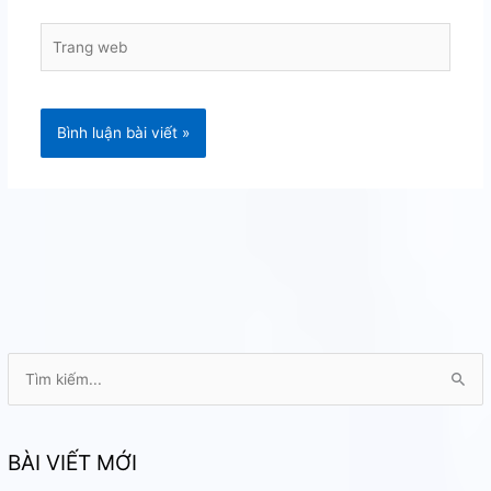
Trang
web
T
ì
m
k
BÀI VIẾT MỚI
i