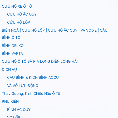
CỨU HỘ XE Ô TÔ
CỨU HỘ ẮC QUY
CỨU HỘ LỐP
BIÊN HOÀ | CỨU HỘ LỐP | CỨU HỘ ẮC QUY | VÁ VỎ XE | CÂU
BÌNH Ô TÔ
BÌNH DELKO
BÌNH VARTA
CỨU HỘ Ô TÔ BÀ RỊA LONG ĐIỀN LONG HẢI
DỊCH VỤ
CÂU BÌNH & KÍCH BÌNH ACCU
VÁ VỎ LƯU ĐỘNG
Thay Gương, Kính Chiếu Hậu Ô Tô
PHỤ KIỆN
BÌNH ẮC QUY
VỎ LỐP