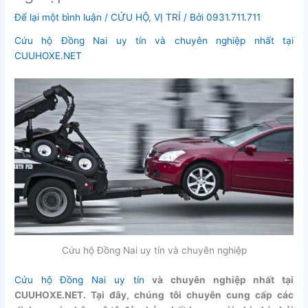
Để lại một bình luận
/
CỨU HỘ
,
VỊ TRÍ
/ Bởi
0931.711.711
Cứu hộ Đồng Nai uy tín và chuyên nghiệp nhất tại
CUUHOXE.NET
Cứu hộ Đồng Nai uy tín và chuyên nghiệp
Cứu hộ Đồng Nai uy tín
và chuyên nghiệp nhất tại
CUUHOXE.NET. Tại đây, chúng tôi chuyên cung cấp các