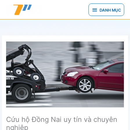
Nhảy
DANH
tới
DANH MỤC
nội
MỤC
dung
Cứu hộ Đồng Nai uy tín và chuyên
nghiệp