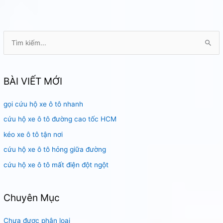
không
nổ
máy
T
ì
m
k
BÀI VIẾT MỚI
i
gọi cứu hộ xe ô tô nhanh
ế
m
cứu hộ xe ô tô đường cao tốc HCM
:
kéo xe ô tô tận nơi
cứu hộ xe ô tô hỏng giữa đường
cứu hộ xe ô tô mất điện đột ngột
Chuyên Mục
Chưa được phân loại