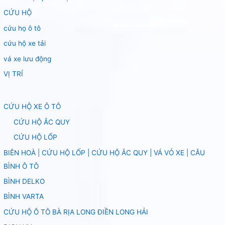
CỨU HỘ
cứu họ ô tô
cứu hộ xe tải
vá xe lưu động
VỊ TRÍ
CỨU HỘ XE Ô TÔ
CỨU HỘ ẮC QUY
CỨU HỘ LỐP
BIÊN HOÀ | CỨU HỘ LỐP | CỨU HỘ ẮC QUY | VÁ VỎ XE | CÂU
BÌNH Ô TÔ
BÌNH DELKO
BÌNH VARTA
CỨU HỘ Ô TÔ BÀ RỊA LONG ĐIỀN LONG HẢI