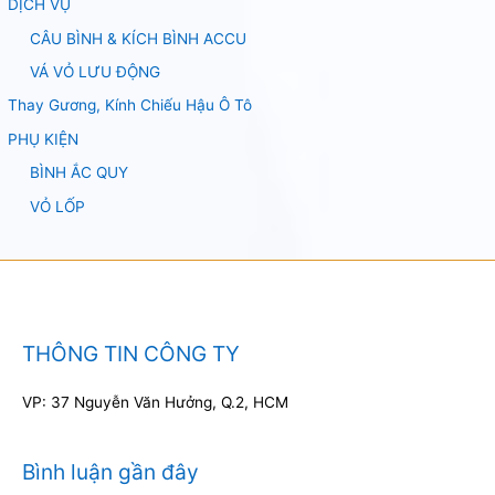
DỊCH VỤ
CÂU BÌNH & KÍCH BÌNH ACCU
VÁ VỎ LƯU ĐỘNG
Thay Gương, Kính Chiếu Hậu Ô Tô
PHỤ KIỆN
BÌNH ẮC QUY
VỎ LỐP
THÔNG TIN CÔNG TY
VP: 37 Nguyễn Văn Hưởng, Q.2, HCM
Bình luận gần đây