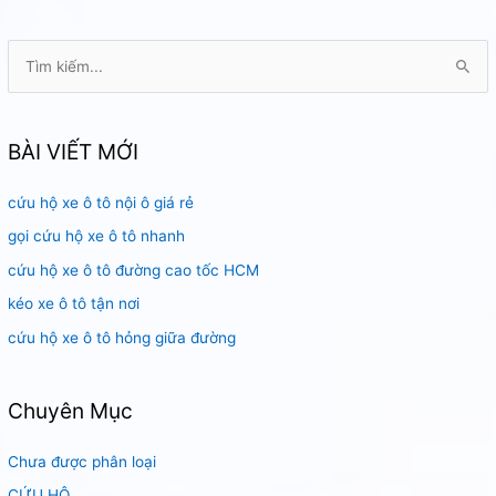
T
ì
m
k
BÀI VIẾT MỚI
i
cứu hộ xe ô tô nội ô giá rẻ
ế
m
gọi cứu hộ xe ô tô nhanh
:
cứu hộ xe ô tô đường cao tốc HCM
kéo xe ô tô tận nơi
cứu hộ xe ô tô hỏng giữa đường
Chuyên Mục
Chưa được phân loại
CỨU HỘ