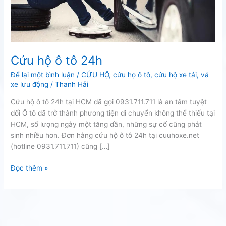
Cứu hộ ô tô 24h
Để lại một bình luận
/
CỨU HỘ
,
cứu họ ô tô
,
cứu hộ xe tải
,
vá
xe lưu động
/
Thanh Hải
Cứu hộ ô tô 24h tại HCM đã gọi 0931.711.711 là an tâm tuyệt
đối Ô tô đã trở thành phương tiện di chuyển không thể thiếu tại
HCM, số lượng ngày một tăng dần, những sự cố cũng phát
sinh nhiều hơn. Đơn hàng cứu hộ ô tô 24h tại cuuhoxe.net
(hotline 0931.711.711) cũng […]
Cứu
Đọc thêm »
hộ
ô
tô
24h