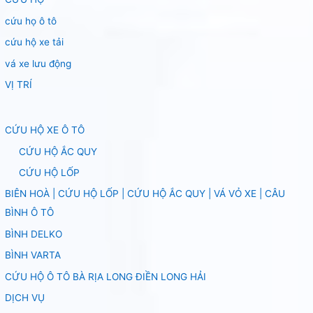
cứu họ ô tô
cứu hộ xe tải
vá xe lưu động
VỊ TRÍ
CỨU HỘ XE Ô TÔ
CỨU HỘ ẮC QUY
CỨU HỘ LỐP
BIÊN HOÀ | CỨU HỘ LỐP | CỨU HỘ ẮC QUY | VÁ VỎ XE | CÂU
BÌNH Ô TÔ
BÌNH DELKO
BÌNH VARTA
CỨU HỘ Ô TÔ BÀ RỊA LONG ĐIỀN LONG HẢI
DỊCH VỤ