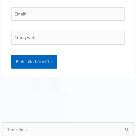
Email*
Trang
web
T
ì