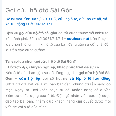
Gọi cứu hộ ôtô Sài Gòn
Để lại một bình luận
/
CỨU HỘ
,
cứu họ ô tô
,
cứu hộ xe tải
,
vá
xe lưu động
/ Bởi
0931711711
Dịch vụ
gọi cứu hộ ôtô sài gòn
đã rất quen thuộc với nhiều tài
xế thành phố. Bấm số 0931.711.711 –
cuuhoxe.net
luôn là sự
lựa chọn thông minh khi ô tô của bạn đang gặp sự cố, phải đỗ
lại trên các cung đường.
Tại sao lựa chọn gọi cứu hộ ô tô Sài Gòn?
– Hỗ trợ 24/7, chuyên nghiệp, khắc phục triệt để sự cố
Nếu ô tô của bạn gặp sự cố đừng ngại khi
gọi cứu hộ ôtô Sài
Gòn
–
cứu hộ lốp
với số hotline
vá lốp ô tô lưu động
0931.711.711, bất kể là khi nào bạn cần, chúng tôi sẵn sàng có
mặt. Ngay sau khi khắc phục sự cố, khách hàng có quyền
kiểm tra chất lượng của ô tô. Đội ngũ nhân viên cứu hộ được
đào tạo bài bản, nhằm giúp khách hàng giải quyết được mọi
vấn đề với ô tô của mình