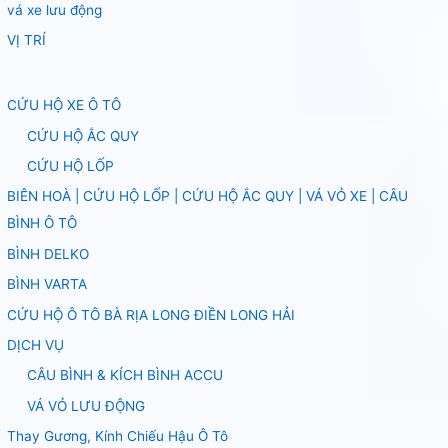
vá xe lưu động
VỊ TRÍ
CỨU HỘ XE Ô TÔ
CỨU HỘ ẮC QUY
CỨU HỘ LỐP
BIÊN HOÀ | CỨU HỘ LỐP | CỨU HỘ ẮC QUY | VÁ VỎ XE | CÂU
BÌNH Ô TÔ
BÌNH DELKO
BÌNH VARTA
CỨU HỘ Ô TÔ BÀ RỊA LONG ĐIỀN LONG HẢI
DỊCH VỤ
CÂU BÌNH & KÍCH BÌNH ACCU
VÁ VỎ LƯU ĐỘNG
Thay Gương, Kính Chiếu Hậu Ô Tô