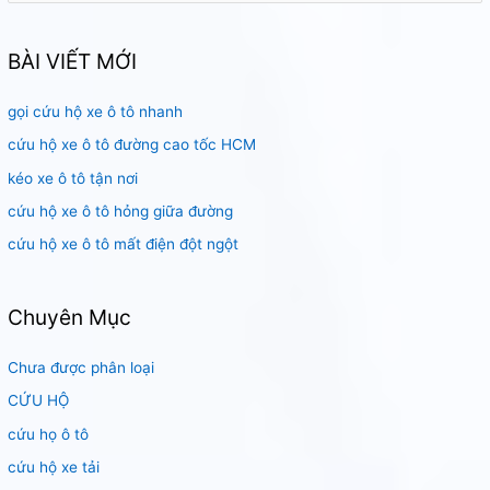
m
k
BÀI VIẾT MỚI
i
gọi cứu hộ xe ô tô nhanh
ế
m
cứu hộ xe ô tô đường cao tốc HCM
:
kéo xe ô tô tận nơi
cứu hộ xe ô tô hỏng giữa đường
cứu hộ xe ô tô mất điện đột ngột
Chuyên Mục
Chưa được phân loại
CỨU HỘ
cứu họ ô tô
cứu hộ xe tải