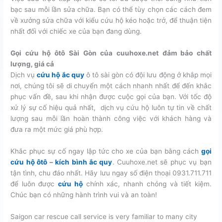
bạc sau mỗi lần sửa chữa. Bạn có thể tùy chọn các cách đem
về xưởng sửa chữa với kiểu cứu hộ kéo hoặc trở, để thuận tiện
nhất đối với chiếc xe của bạn đang dùng.
Gọi cứu hộ ôtô Sài Gòn của cuuhoxe.net đảm bảo chất
lượng, giá cả
Dịch vụ
cứu hộ ắc quy
ô tô sài gòn có đội lưu động ở khắp mọi
nơi, chúng tôi sẽ di chuyển một cách nhanh nhất để đến khắc
phục vấn đề, sau khi nhận được cuộc gọi của bạn. Với tốc độ
xử lý sự cố hiệu quả nhất, dịch vụ cứu hộ luôn tự tin về chất
lượng sau mỗi lần hoàn thành công việc với khách hàng và
đưa ra một mức giá phù hợp.
Khắc phục sự cố ngay lập tức cho xe của bạn bằng cách
gọi
cứu hộ ôtô
–
kích bình ắc quy
. Cuuhoxe.net sẽ phục vụ bạn
tận tình, chu đáo nhất. Hãy lưu ngay số điện thoại 0931.711.711
để luôn được
cứu hộ
chính xác, nhanh chóng và tiết kiệm.
Chúc bạn có những hành trình vui và an toàn!
Saigon car rescue call service is very familiar to many city