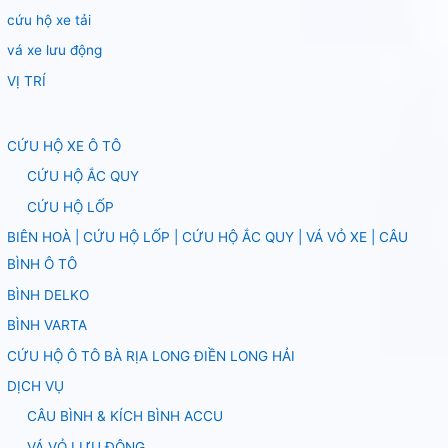
cứu hộ xe tải
vá xe lưu động
VỊ TRÍ
CỨU HỘ XE Ô TÔ
CỨU HỘ ẮC QUY
CỨU HỘ LỐP
BIÊN HOÀ | CỨU HỘ LỐP | CỨU HỘ ẮC QUY | VÁ VỎ XE | CÂU
BÌNH Ô TÔ
BÌNH DELKO
BÌNH VARTA
CỨU HỘ Ô TÔ BÀ RỊA LONG ĐIỀN LONG HẢI
DỊCH VỤ
CÂU BÌNH & KÍCH BÌNH ACCU
VÁ VỎ LƯU ĐỘNG