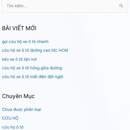
T
ì
m
k
BÀI VIẾT MỚI
i
gọi cứu hộ xe ô tô nhanh
ế
m
cứu hộ xe ô tô đường cao tốc HCM
:
kéo xe ô tô tận nơi
cứu hộ xe ô tô hỏng giữa đường
cứu hộ xe ô tô mất điện đột ngột
Chuyên Mục
Chưa được phân loại
CỨU HỘ
cứu họ ô tô