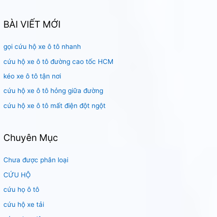
m
k
BÀI VIẾT MỚI
i
gọi cứu hộ xe ô tô nhanh
ế
m
cứu hộ xe ô tô đường cao tốc HCM
:
kéo xe ô tô tận nơi
cứu hộ xe ô tô hỏng giữa đường
cứu hộ xe ô tô mất điện đột ngột
Chuyên Mục
Chưa được phân loại
CỨU HỘ
cứu họ ô tô
cứu hộ xe tải