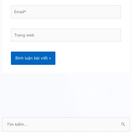
Email*
Trang
web
T
ì