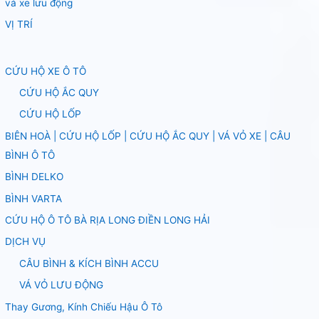
vá xe lưu động
VỊ TRÍ
CỨU HỘ XE Ô TÔ
CỨU HỘ ẮC QUY
CỨU HỘ LỐP
BIÊN HOÀ | CỨU HỘ LỐP | CỨU HỘ ẮC QUY | VÁ VỎ XE | CÂU
BÌNH Ô TÔ
BÌNH DELKO
BÌNH VARTA
CỨU HỘ Ô TÔ BÀ RỊA LONG ĐIỀN LONG HẢI
DỊCH VỤ
CÂU BÌNH & KÍCH BÌNH ACCU
VÁ VỎ LƯU ĐỘNG
Thay Gương, Kính Chiếu Hậu Ô Tô