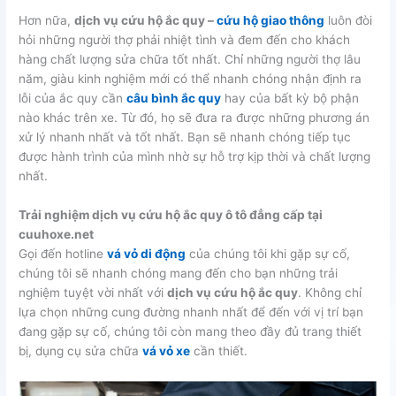
Hơn nữa,
dịch vụ cứu hộ ắc quy –
cứu hộ giao thông
luôn đòi
hỏi những người thợ phải nhiệt tình và đem đến cho khách
hàng chất lượng sửa chữa tốt nhất. Chỉ những người thợ lâu
năm, giàu kinh nghiệm mới có thể nhanh chóng nhận định ra
lỗi của ắc quy cần
câu bình ắc quy
hay của bất kỳ bộ phận
nào khác trên xe. Từ đó, họ sẽ đưa ra được những phương án
xử lý nhanh nhất và tốt nhất. Bạn sẽ nhanh chóng tiếp tục
được hành trình của mình nhờ sự hỗ trợ kịp thời và chất lượng
nhất.
Trải nghiệm dịch vụ cứu hộ ắc quy ô tô đẳng cấp tại
cuuhoxe.net
Gọi đến hotline
vá vỏ di động
của chúng tôi khi gặp sự cố,
chúng tôi sẽ nhanh chóng mang đến cho bạn những trải
nghiệm tuyệt vời nhất với
dịch vụ cứu hộ ắc quy
. Không chỉ
lựa chọn những cung đường nhanh nhất để đến với vị trí bạn
đang gặp sự cố, chúng tôi còn mang theo đầy đủ trang thiết
bị, dụng cụ sửa chữa
vá vỏ xe
cần thiết.