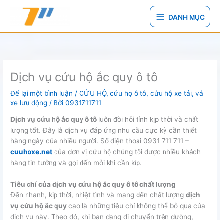
Nhảy
DANH
tới
DANH MỤC
nội
MỤC
dung
Dịch vụ cứu hộ ắc quy ô tô
Để lại một bình luận
/
CỨU HỘ
,
cứu họ ô tô
,
cứu hộ xe tải
,
vá
xe lưu động
/ Bởi
0931711711
Dịch vụ cứu hộ ắc quy ô tô
luôn đòi hỏi tính kịp thời và chất
lượng tốt. Đây là dịch vụ đáp ứng nhu cầu cực kỳ cần thiết
hàng ngày của nhiều người. Số điện thoại 0931 711 711 –
cuuhoxe.net
của đơn vị cứu hộ chúng tôi được nhiều khách
hàng tin tưởng và gọi đến mỗi khi cần kíp.
Tiêu chí của dịch vụ cứu hộ ắc quy ô tô chất lượng
Đến nhanh, kịp thời, nhiệt tình và mang đến chất lượng
dịch
vụ cứu hộ ắc quy
cao là những tiêu chí không thể bỏ qua của
dịch vụ này. Theo đó, khi bạn đang di chuyển trên đường,