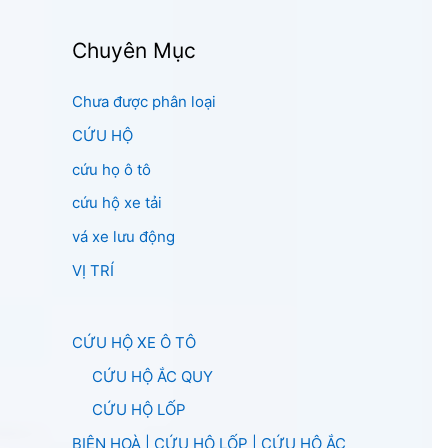
Chuyên Mục
Chưa được phân loại
CỨU HỘ
cứu họ ô tô
cứu hộ xe tải
vá xe lưu động
VỊ TRÍ
CỨU HỘ XE Ô TÔ
CỨU HỘ ẮC QUY
CỨU HỘ LỐP
BIÊN HOÀ | CỨU HỘ LỐP | CỨU HỘ ẮC