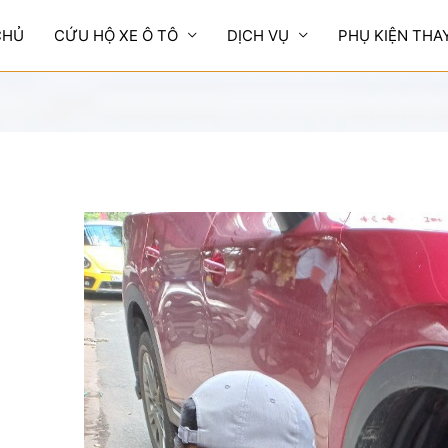
CHỦ
CỨU HỘ XE Ô TÔ
DỊCH VỤ
PHỤ KIỆN THA