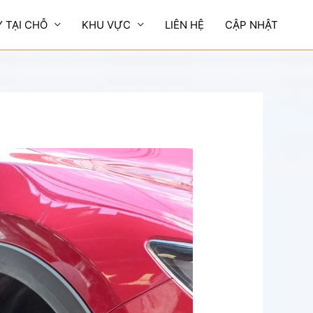
Y TẠI CHỖ
KHU VỰC
LIÊN HỆ
CẬP NHẬT