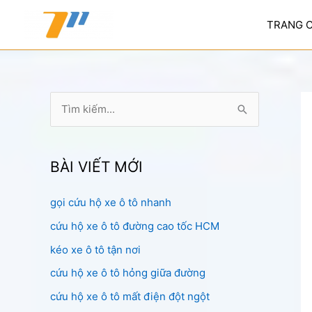
Nhảy
tới
TRANG 
nội
dung
T
ì
m
k
BÀI VIẾT MỚI
i
gọi cứu hộ xe ô tô nhanh
ế
cứu hộ xe ô tô đường cao tốc HCM
m
:
kéo xe ô tô tận nơi
cứu hộ xe ô tô hỏng giữa đường
cứu hộ xe ô tô mất điện đột ngột