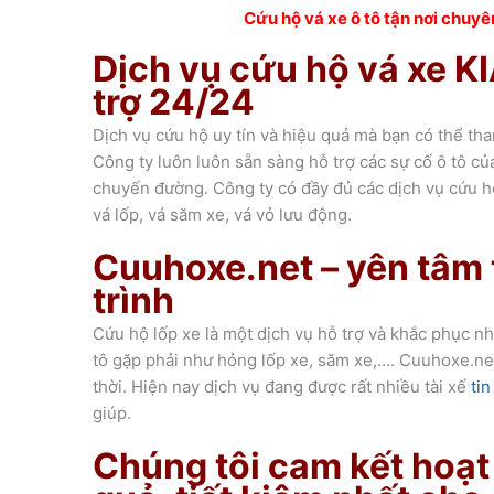
Cứu hộ vá xe ô tô tận nơi chuyê
Dịch vụ cứu hộ vá xe KI
trợ 24/24
Dịch vụ cứu hộ uy tín và hiệu quả mà bạn có thể th
Công ty luôn luôn sẵn sàng hỗ trợ các sự cố ô tô củ
chuyến đường. Công ty có đầy đủ các dịch vụ cứu h
vá lốp, vá săm xe, vá vỏ lưu động.
Cuuhoxe.net – yên tâm 
trình
Cứu hộ lốp xe là một dịch vụ hỗ trợ và khắc phục 
tô gặp phải như hỏng lốp xe, săm xe,…. Cuuhoxe.ne
thời.
Hiện nay dịch vụ đang được rất nhiều tài xế
ti
giúp.
Chúng tôi cam kết hoạt 