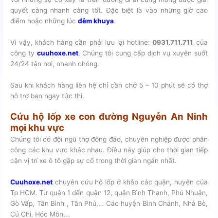
quyết càng nhanh càng tốt. Đặc biệt là vào những giờ cao
điểm hoặc những lúc
đêm khuya
.
Vì vậy, khách hàng cần phải lưu lại hotline:
0931.711.711
của
công ty
cuuhoxe.net
. Chúng tôi cung cấp dịch vụ xuyên suốt
24/24 tận nơi, nhanh chóng.
Sau khi khách hàng liên hệ chỉ cần chở 5 – 10 phút sẽ có thợ
hỗ trợ bạn ngay tức thì.
Cứu hộ lốp xe con đường Nguyễn An Ninh
mọi khu vực
Chúng tôi có đội ngũ thợ đông đảo, chuyên nghiệp được phân
công các khu vực khác nhau. Điều này giúp cho thời gian tiếp
cận vị trí xe ô tô gặp sự cố trong thời gian ngắn nhất.
Cuuhoxe.net
chuyên cứu hộ lốp ở khắp các quận, huyện của
Tp HCM. Từ quận 1 đến quận 12, quận Bình Thạnh, Phú Nhuận,
Gò Vấp, Tân Bình , Tân Phú,… Các huyện Bình Chánh, Nhà Bè,
Củ Chi, Hóc Môn,…