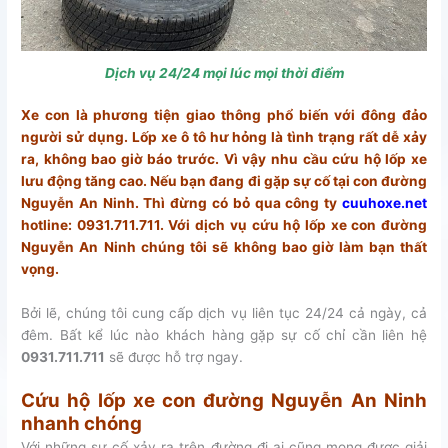
Dịch vụ 24/24 mọi lúc mọi thời điểm
Xe con là phương tiện giao thông phổ biến với đông đảo
người sử dụng. Lốp xe ô tô hư hỏng là tình trạng rất dễ xảy
ra, không bao giờ báo trước. Vì vậy nhu cầu cứu hộ lốp xe
lưu động tăng cao. Nếu bạn đang đi gặp sự cố tại con đường
Nguyễn An Ninh. Thì đừng có bỏ qua công ty
cuuhoxe.net
hotline: 0931.711.711. Với dịch vụ cứu hộ lốp xe con đường
Nguyễn An Ninh chúng tôi sẽ không bao giờ làm bạn thất
vọng.
Bởi lẽ, chúng tôi cung cấp dịch vụ liên tục 24/24 cả ngày, cả
đêm. Bất kể lúc nào khách hàng gặp sự cố chỉ cần liên hệ
0931.711.711
sẽ được hỗ trợ ngay.
Cứu hộ lốp xe con đường Nguyễn An Ninh
nhanh chóng
Với những sự cố xảy ra trên đường đi ai cũng mong được giải