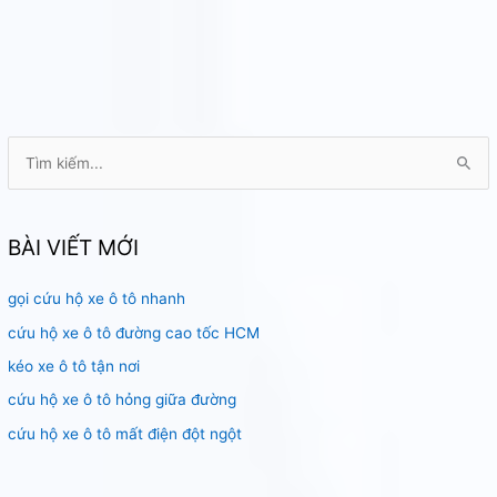
T
ì
m
k
BÀI VIẾT MỚI
i
gọi cứu hộ xe ô tô nhanh
ế
m
cứu hộ xe ô tô đường cao tốc HCM
:
kéo xe ô tô tận nơi
cứu hộ xe ô tô hỏng giữa đường
cứu hộ xe ô tô mất điện đột ngột