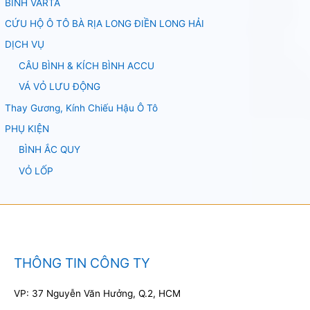
BÌNH VARTA
CỨU HỘ Ô TÔ BÀ RỊA LONG ĐIỀN LONG HẢI
DỊCH VỤ
CÂU BÌNH & KÍCH BÌNH ACCU
VÁ VỎ LƯU ĐỘNG
Thay Gương, Kính Chiếu Hậu Ô Tô
PHỤ KIỆN
BÌNH ẮC QUY
VỎ LỐP
THÔNG TIN CÔNG TY
VP: 37 Nguyễn Văn Hưởng, Q.2, HCM