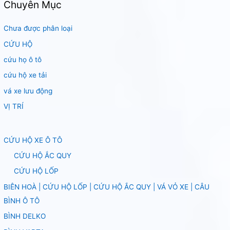
Chuyên Mục
Chưa được phân loại
CỨU HỘ
cứu họ ô tô
cứu hộ xe tải
vá xe lưu động
VỊ TRÍ
CỨU HỘ XE Ô TÔ
CỨU HỘ ẮC QUY
CỨU HỘ LỐP
BIÊN HOÀ | CỨU HỘ LỐP | CỨU HỘ ẮC QUY | VÁ VỎ XE | CÂU
BÌNH Ô TÔ
BÌNH DELKO