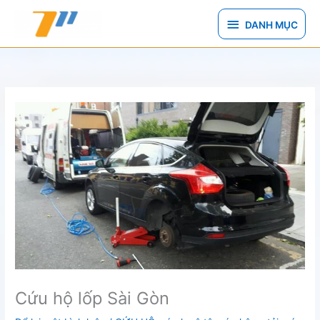
Nhảy
DANH
tới
DANH MỤC
nội
MỤC
dung
Cứu hộ lốp Sài Gòn