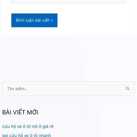
T
ì
m
k
BÀI VIẾT MỚI
i
cứu hộ xe ô tô nội ô giá rẻ
ế
m
gọi cứu hộ xe ô tô nhanh