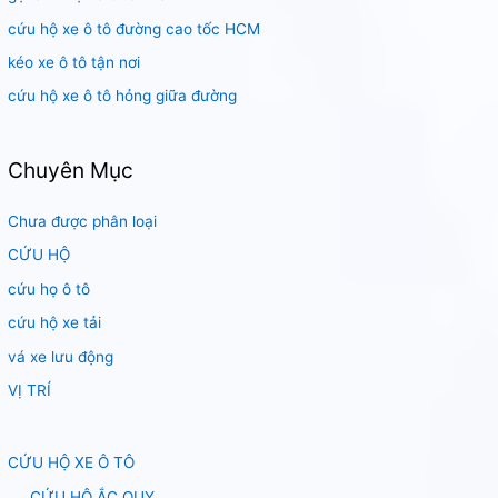
:
cứu hộ xe ô tô đường cao tốc HCM
kéo xe ô tô tận nơi
cứu hộ xe ô tô hỏng giữa đường
Chuyên Mục
Chưa được phân loại
CỨU HỘ
cứu họ ô tô
cứu hộ xe tải
vá xe lưu động
VỊ TRÍ
CỨU HỘ XE Ô TÔ
CỨU HỘ ẮC QUY