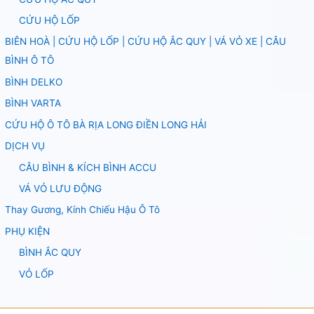
CỨU HỘ LỐP
BIÊN HOÀ | CỨU HỘ LỐP | CỨU HỘ ẮC QUY | VÁ VỎ XE | CÂU
BÌNH Ô TÔ
BÌNH DELKO
BÌNH VARTA
CỨU HỘ Ô TÔ BÀ RỊA LONG ĐIỀN LONG HẢI
DỊCH VỤ
CÂU BÌNH & KÍCH BÌNH ACCU
VÁ VỎ LƯU ĐỘNG
Thay Gương, Kính Chiếu Hậu Ô Tô
PHỤ KIỆN
BÌNH ẮC QUY
VỎ LỐP