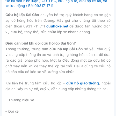
Để lại một bình luận
/
CỨU HỘ
,
cứu họ ô tô
,
cứu hộ xe tải
,
vá
xe lưu động
/ Bởi
0931711711
Cứu hộ lốp Sài Gòn
chuyên hỗ trợ quý khách hàng có xe gặp
sự cố hỏng hóc trên đường. Hãy gọi cho chúng tôi theo số
điện thoại 0931 711 711
cuuhoxe.net
để được tận hưởng dịch
vụ cứu hộ, thay thế, sửa chữa lốp xe nhanh chóng.
Điều cần biết khi gọi cứu hộ lốp Sài Gòn?
Thông thường, trung tâm
cứu hộ lốp Sài Gòn
sẽ yêu cầu quý
vị cung cấp thông tin xe và tình trạng hỏng hóc của xe để đưa
ra các giải pháp phù hợp. Một là điều động một xe cứu hộ có
chở máy nén khí để thay thế lốp tại chỗ. Hai là dùng xe cứu hộ
có cần cẩu để kéo xe về xưởng sửa chữa.
Khi liên hệ trung tâm cứu hộ lốp –
cứu hộ giao thông
, ngoài
địa chỉ xảy ra sự cố, quý vị cần cung cấp những thông tin sau:
– Thương hiệu xe
– Đời xe