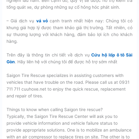
nghiệm lâu năm. Bên cạnh đó, quý vị sẽ được hỗ trợ kiểm tra
tổng quát xe, dự phòng những sự cố hỏng hóc phát sinh.
– Giá dịch vụ
vá vỏ
cạnh tranh nhất hiện nay: Chúng tôi có
khung giá hợp lý được tham khảo giá thị trường. Tất nhiên, có
sự thương lượng với khách hàng, đảm bảo lợi ích cho khách
hàng.
Trên đây là thông tin chi tiết về dịch vụ
Cứu hộ lốp ô tô Sài
Gòn
. Hãy liên hệ với chúng tôi để được hỗ trợ sớm nhất
Saigon Tire Rescue specializes in assisting customers with
vehicles that have trouble on the road. Please call us at 0931
711 711 cuuhoxe.net to enjoy the quick rescue, replacement
and repair of tires.
Things to know when calling Saigon tire rescue?
Typically, the Saigon Tire Rescue Center will ask you to
provide vehicle information and vehicle failure status to
provide appropriate solutions. One is to mobilize an ambulance
with an air compressor to replace tires on site. The other is to