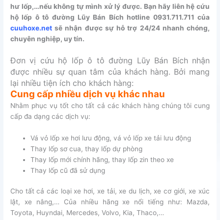
hư lốp,…nếu không tự mình xử lý được. Bạn hãy liên hệ cứu
hộ lốp ô tô đường Lũy Bán Bích hotline 0931.711.711 của
cuuhoxe.net
sẽ nhận được sự hỗ trợ 24/24 nhanh chóng,
chuyên nghiệp, uy tín.
Đơn vị cứu hộ lốp ô tô đường Lũy Bán Bích nhận
được nhiều sự quan tâm của khách hàng. Bởi mang
lại nhiều tiện ích cho khách hàng:
Cung cấp nhiều dịch vụ khác nhau
Nhằm phục vụ tốt cho tất cả các khách hàng chúng tôi cung
cấp đa dạng các dịch vụ:
Vá vỏ lốp xe hơi lưu động, vá vỏ lốp xe tải lưu động
Thay lốp sơ cua, thay lốp dự phòng
Thay lốp mới chính hãng, thay lốp zin theo xe
Thay lốp cũ đã sử dụng
Cho tất cả các loại xe hơi, xe tải, xe du lịch, xe cơ giới, xe xúc
lật, xe nâng,… Của nhiều hãng xe nổi tiếng như: Mazda,
Toyota, Huyndai, Mercedes, Volvo, Kia, Thaco,…