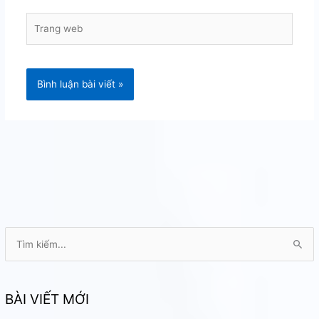
Trang
web
T
ì
m
k
BÀI VIẾT MỚI
i