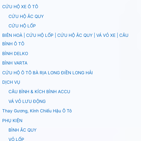
CỨU HỘ XE Ô TÔ
CỨU HỘ ẮC QUY
CỨU HỘ LỐP
BIÊN HOÀ | CỨU HỘ LỐP | CỨU HỘ ẮC QUY | VÁ VỎ XE | CÂU
BÌNH Ô TÔ
BÌNH DELKO
BÌNH VARTA
CỨU HỘ Ô TÔ BÀ RỊA LONG ĐIỀN LONG HẢI
DỊCH VỤ
CÂU BÌNH & KÍCH BÌNH ACCU
VÁ VỎ LƯU ĐỘNG
Thay Gương, Kính Chiếu Hậu Ô Tô
PHỤ KIỆN
BÌNH ẮC QUY
VỎ LỐP