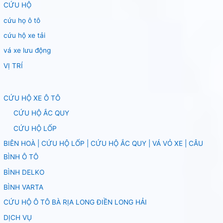
CỨU HỘ
cứu họ ô tô
cứu hộ xe tải
vá xe lưu động
VỊ TRÍ
CỨU HỘ XE Ô TÔ
CỨU HỘ ẮC QUY
CỨU HỘ LỐP
BIÊN HOÀ | CỨU HỘ LỐP | CỨU HỘ ẮC QUY | VÁ VỎ XE | CÂU
BÌNH Ô TÔ
BÌNH DELKO
BÌNH VARTA
CỨU HỘ Ô TÔ BÀ RỊA LONG ĐIỀN LONG HẢI
DỊCH VỤ