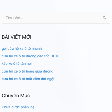
T
ì
m
k
BÀI VIẾT MỚI
i
gọi cứu hộ xe ô tô nhanh
ế
m
cứu hộ xe ô tô đường cao tốc HCM
:
kéo xe ô tô tận nơi
cứu hộ xe ô tô hỏng giữa đường
cứu hộ xe ô tô mất điện đột ngột
Chuyên Mục
Chưa được phân loại