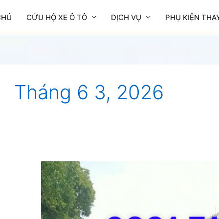
CHỦ
CỨU HỘ XE Ô TÔ
DỊCH VỤ
PHỤ KIỆN THA
Tháng 6 3, 2026