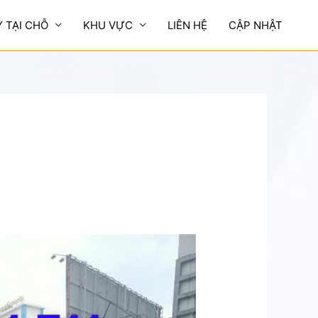
Y TẠI CHỖ
KHU VỰC
LIÊN HỆ
CẬP NHẬT