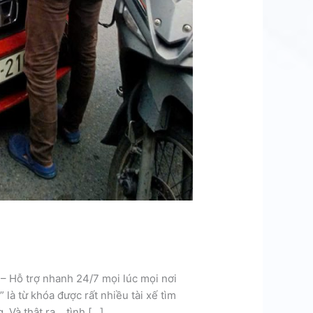
– Hỗ trợ nhanh 24/7 mọi lúc mọi nơi
 là từ khóa được rất nhiều tài xế tìm
 Và thật ra… tình […]