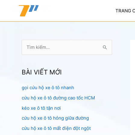
Nhảy
tới
TRANG 
nội
dung
T
ì
m
k
BÀI VIẾT MỚI
i
gọi cứu hộ xe ô tô nhanh
ế
cứu hộ xe ô tô đường cao tốc HCM
m
:
kéo xe ô tô tận nơi
cứu hộ xe ô tô hỏng giữa đường
cứu hộ xe ô tô mất điện đột ngột