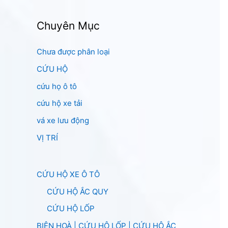
Chuyên Mục
Chưa được phân loại
CỨU HỘ
cứu họ ô tô
cứu hộ xe tải
vá xe lưu động
VỊ TRÍ
CỨU HỘ XE Ô TÔ
CỨU HỘ ẮC QUY
CỨU HỘ LỐP
BIÊN HOÀ | CỨU HỘ LỐP | CỨU HỘ ẮC