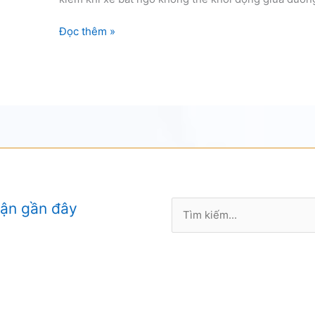
cứu
Đọc thêm »
hộ
xe
ô
tô
chết
bình
Tìm
uận gần đây
kiếm: