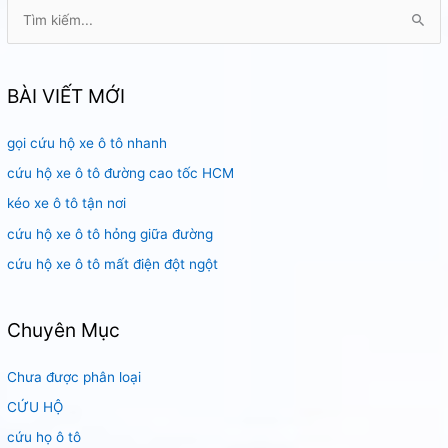
T
ì
m
k
BÀI VIẾT MỚI
i
gọi cứu hộ xe ô tô nhanh
ế
m
cứu hộ xe ô tô đường cao tốc HCM
:
kéo xe ô tô tận nơi
cứu hộ xe ô tô hỏng giữa đường
cứu hộ xe ô tô mất điện đột ngột
Chuyên Mục
Chưa được phân loại
CỨU HỘ
cứu họ ô tô