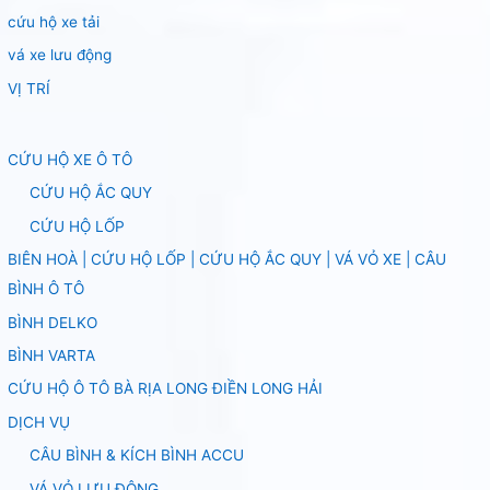
cứu hộ xe tải
vá xe lưu động
VỊ TRÍ
CỨU HỘ XE Ô TÔ
CỨU HỘ ẮC QUY
CỨU HỘ LỐP
BIÊN HOÀ | CỨU HỘ LỐP | CỨU HỘ ẮC QUY | VÁ VỎ XE | CÂU
BÌNH Ô TÔ
BÌNH DELKO
BÌNH VARTA
CỨU HỘ Ô TÔ BÀ RỊA LONG ĐIỀN LONG HẢI
DỊCH VỤ
CÂU BÌNH & KÍCH BÌNH ACCU
VÁ VỎ LƯU ĐỘNG