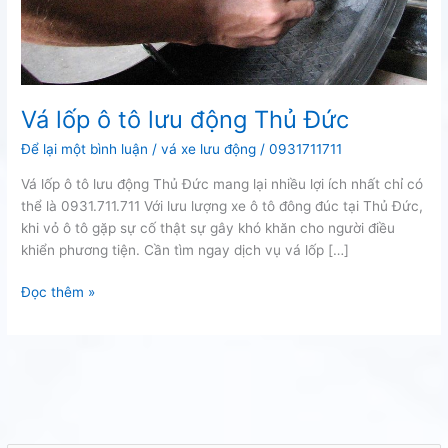
Vá lốp ô tô lưu động Thủ Đức
Để lại một bình luận
/
vá xe lưu động
/
0931711711
Vá lốp ô tô lưu động Thủ Đức mang lại nhiều lợi ích nhất chỉ có
thể là 0931.711.711 Với lưu lượng xe ô tô đông đúc tại Thủ Đức,
khi vỏ ô tô gặp sự cố thật sự gây khó khăn cho người điều
khiển phương tiện. Cần tìm ngay dịch vụ vá lốp […]
Vá
Đọc thêm »
lốp
ô
tô
lưu
động
Thủ
Đức