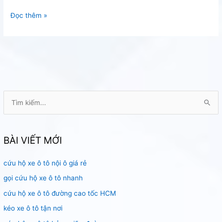
Vá
Đọc thêm »
vỏ
ô
tô
Sài
Gòn
lưu
động
T
ì
m
k
BÀI VIẾT MỚI
i
cứu hộ xe ô tô nội ô giá rẻ
ế
m
gọi cứu hộ xe ô tô nhanh
:
cứu hộ xe ô tô đường cao tốc HCM
kéo xe ô tô tận nơi