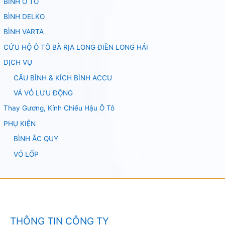
BÌNH Ô TÔ
BÌNH DELKO
BÌNH VARTA
CỨU HỘ Ô TÔ BÀ RỊA LONG ĐIỀN LONG HẢI
DỊCH VỤ
CÂU BÌNH & KÍCH BÌNH ACCU
VÁ VỎ LƯU ĐỘNG
Thay Gương, Kính Chiếu Hậu Ô Tô
PHỤ KIỆN
BÌNH ẮC QUY
VỎ LỐP
THÔNG TIN CÔNG TY