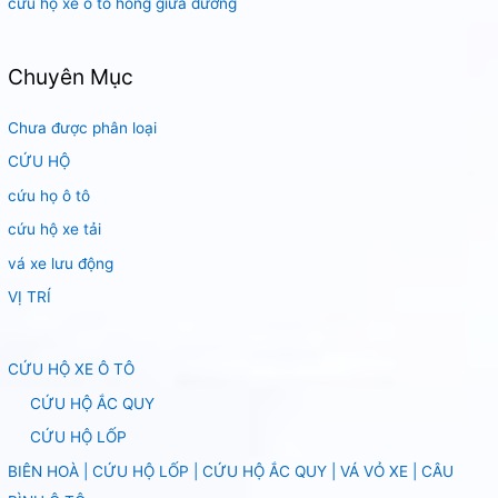
cứu hộ xe ô tô hỏng giữa đường
Chuyên Mục
Chưa được phân loại
CỨU HỘ
cứu họ ô tô
cứu hộ xe tải
vá xe lưu động
VỊ TRÍ
CỨU HỘ XE Ô TÔ
CỨU HỘ ẮC QUY
CỨU HỘ LỐP
BIÊN HOÀ | CỨU HỘ LỐP | CỨU HỘ ẮC QUY | VÁ VỎ XE | CÂU