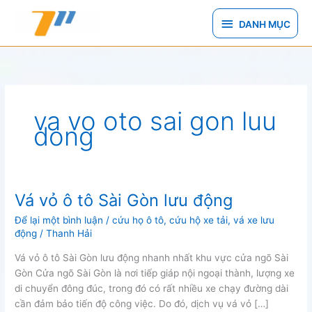
Nhảy
DANH
tới
DANH MỤC
nội
MỤC
dung
va vo oto sai gon luu
dong
Vá vỏ ô tô Sài Gòn lưu động
Để lại một bình luận
/
cứu họ ô tô
,
cứu hộ xe tải
,
vá xe lưu
động
/
Thanh Hải
Vá vỏ ô tô Sài Gòn lưu động nhanh nhất khu vực cửa ngõ Sài
Gòn Cửa ngõ Sài Gòn là nơi tiếp giáp nội ngoại thành, lượng xe
di chuyển đông đúc, trong đó có rất nhiều xe chạy đường dài
cần đảm bảo tiến độ công việc. Do đó, dịch vụ vá vỏ […]