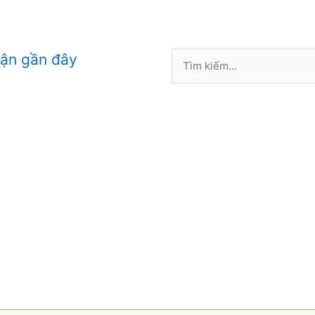
Tìm
uận gần đây
kiếm: