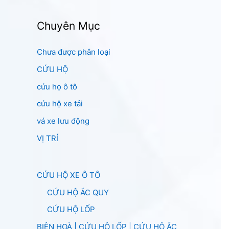
Chuyên Mục
Chưa được phân loại
CỨU HỘ
cứu họ ô tô
cứu hộ xe tải
vá xe lưu động
VỊ TRÍ
CỨU HỘ XE Ô TÔ
CỨU HỘ ẮC QUY
CỨU HỘ LỐP
BIÊN HOÀ | CỨU HỘ LỐP | CỨU HỘ ẮC