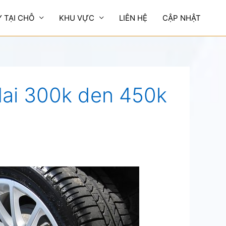
Y TẠI CHỖ
KHU VỰC
LIÊN HỆ
CẬP NHẬT
Nai 300k den 450k