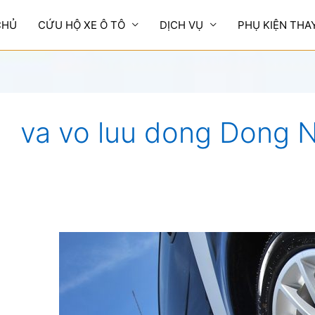
CHỦ
CỨU HỘ XE Ô TÔ
DỊCH VỤ
PHỤ KIỆN THA
va vo luu dong Dong 