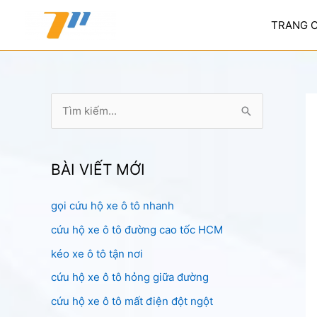
Nhảy
tới
TRANG 
nội
dung
T
ì
m
k
BÀI VIẾT MỚI
i
gọi cứu hộ xe ô tô nhanh
ế
cứu hộ xe ô tô đường cao tốc HCM
m
:
kéo xe ô tô tận nơi
cứu hộ xe ô tô hỏng giữa đường
cứu hộ xe ô tô mất điện đột ngột