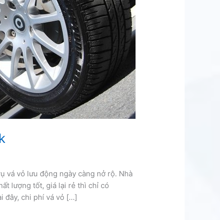
k
vụ vá vỏ lưu động ngày càng nở rộ. Nhà
 lượng tốt, giá lại rẻ thì chỉ có
i đây, chi phí vá vỏ […]