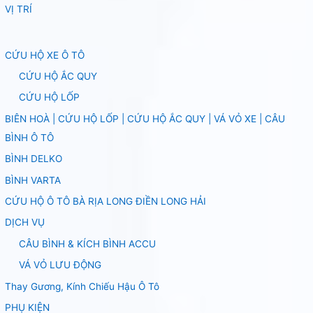
VỊ TRÍ
CỨU HỘ XE Ô TÔ
CỨU HỘ ẮC QUY
CỨU HỘ LỐP
BIÊN HOÀ | CỨU HỘ LỐP | CỨU HỘ ẮC QUY | VÁ VỎ XE | CÂU
BÌNH Ô TÔ
BÌNH DELKO
BÌNH VARTA
CỨU HỘ Ô TÔ BÀ RỊA LONG ĐIỀN LONG HẢI
DỊCH VỤ
CÂU BÌNH & KÍCH BÌNH ACCU
VÁ VỎ LƯU ĐỘNG
Thay Gương, Kính Chiếu Hậu Ô Tô
PHỤ KIỆN