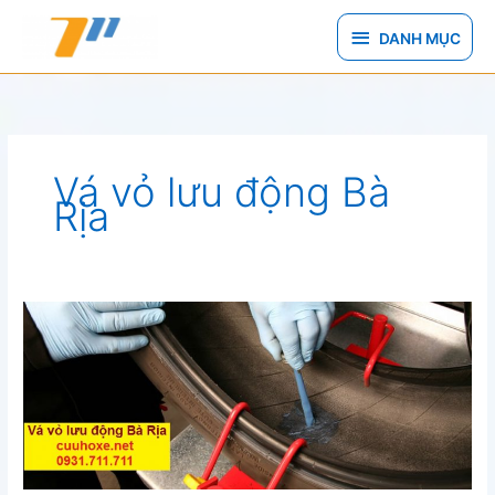
Nhảy
DANH
tới
DANH MỤC
nội
MỤC
dung
Vá vỏ lưu động Bà
Rịa