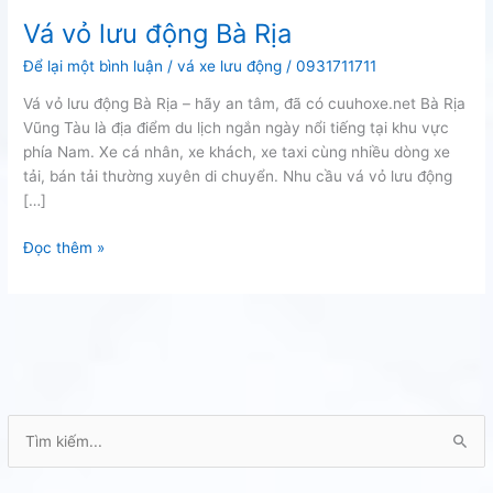
Vá vỏ lưu động Bà Rịa
Để lại một bình luận
/
vá xe lưu động
/
0931711711
Vá vỏ lưu động Bà Rịa – hãy an tâm, đã có cuuhoxe.net Bà Rịa
Vũng Tàu là địa điểm du lịch ngắn ngày nổi tiếng tại khu vực
phía Nam. Xe cá nhân, xe khách, xe taxi cùng nhiều dòng xe
tải, bán tải thường xuyên di chuyển. Nhu cầu vá vỏ lưu động
[…]
Vá
Đọc thêm »
vỏ
lưu
động
Bà
Rịa
T
ì
m