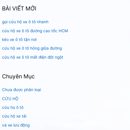
k
BÀI VIẾT MỚI
i
gọi cứu hộ xe ô tô nhanh
ế
m
cứu hộ xe ô tô đường cao tốc HCM
:
kéo xe ô tô tận nơi
cứu hộ xe ô tô hỏng giữa đường
cứu hộ xe ô tô mất điện đột ngột
Chuyên Mục
Chưa được phân loại
CỨU HỘ
cứu họ ô tô
cứu hộ xe tải
vá xe lưu động