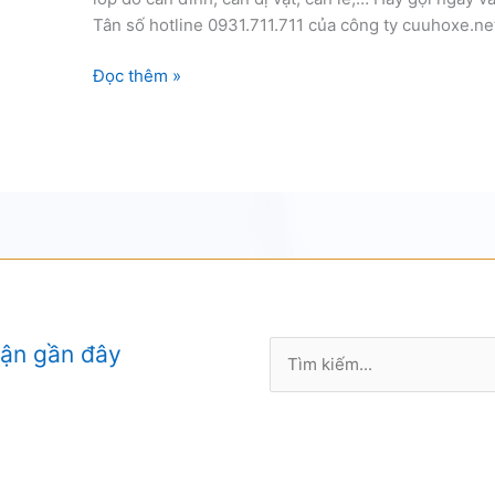
Tân số hotline 0931.711.711 của công ty cuuhoxe.ne
Vá
Đọc thêm »
vỏ
lốp
xe
ô
tô
quận
Bình
Tân
Tìm
uận gần đây
kiếm: