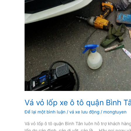
Vá vỏ lốp xe ô tô quận Bình T
Để lại một bình luận
/
vá xe lưu động
/
mongtuyen
Vá vỏ lốp ô tô quận Bình Tân luôn hỗ trợ khách hàng 
lốp do cán đinh, cán dị vật, cán lề,… Hãy gọi ngay v