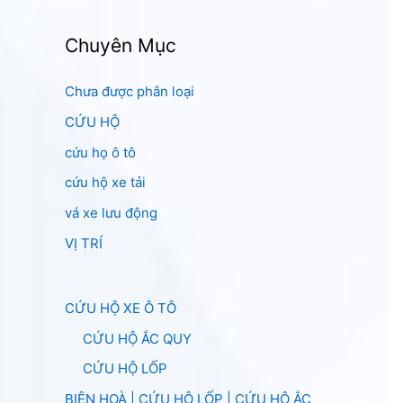
Chuyên Mục
Chưa được phân loại
CỨU HỘ
cứu họ ô tô
cứu hộ xe tải
vá xe lưu động
VỊ TRÍ
CỨU HỘ XE Ô TÔ
CỨU HỘ ẮC QUY
CỨU HỘ LỐP
BIÊN HOÀ | CỨU HỘ LỐP | CỨU HỘ ẮC