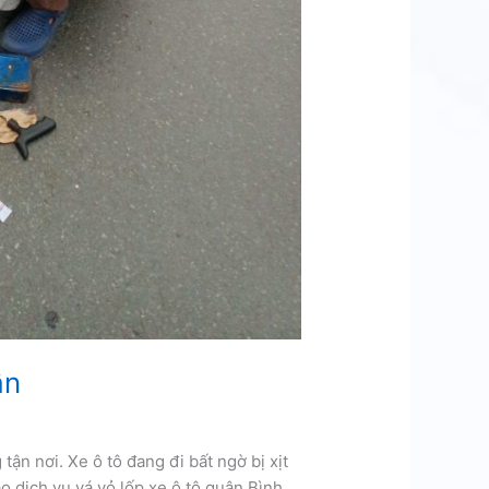
ân
tận nơi. Xe ô tô đang đi bất ngờ bị xịt
ào dịch vụ vá vỏ lốp xe ô tô quận Bình