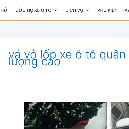
CHỦ
CỨU HỘ XE Ô TÔ
DỊCH VỤ
PHỤ KIỆN THA
vá vỏ lốp xe ô tô quận
lượng cao