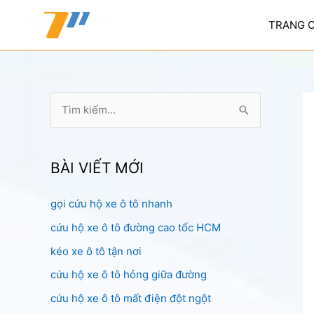
Nhảy
tới
TRANG 
nội
dung
T
ì
m
k
BÀI VIẾT MỚI
i
gọi cứu hộ xe ô tô nhanh
ế
cứu hộ xe ô tô đường cao tốc HCM
m
:
kéo xe ô tô tận nơi
cứu hộ xe ô tô hỏng giữa đường
cứu hộ xe ô tô mất điện đột ngột