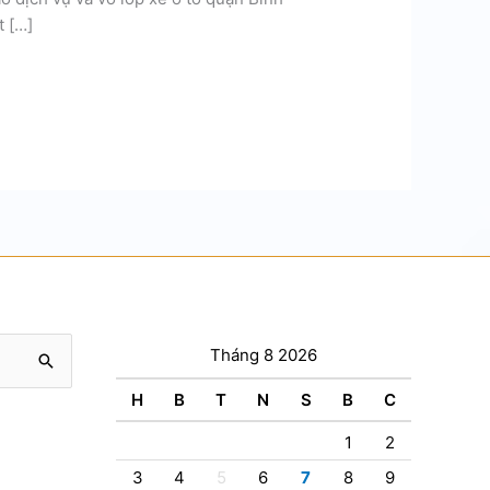
t […]
Tháng 8 2026
H
B
T
N
S
B
C
1
2
3
4
5
6
7
8
9