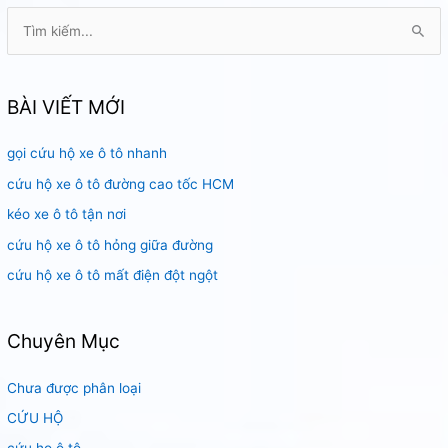
T
ì
m
k
BÀI VIẾT MỚI
i
gọi cứu hộ xe ô tô nhanh
ế
m
cứu hộ xe ô tô đường cao tốc HCM
:
kéo xe ô tô tận nơi
cứu hộ xe ô tô hỏng giữa đường
cứu hộ xe ô tô mất điện đột ngột
Chuyên Mục
Chưa được phân loại
CỨU HỘ