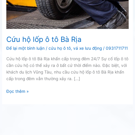
Cứu hộ lốp ô tô Bà Rịa
Để lại một bình luận
/
cứu họ ô tô
,
vá xe lưu động
/
0931711711
Cứu hộ lốp ô tô Bà Rịa khẩn cấp trong đêm 24/7 Sự cố lốp ô tô
cần cứu hộ có thể xảy ra ở bất cứ thời điểm nào. Đặc biệt, với
khách du lịch Vũng Tàu, nhu cầu cứu hộ lốp ô tô Bà Rịa khẩn
cấp trong đêm vẫn thường xảy ra. […]
Cứu
Đọc thêm »
hộ
lốp
ô
tô
Bà
Rịa