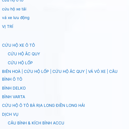
cứu họ ô tô
cứu hộ xe tải
vá xe lưu động
VỊ TRÍ
CỨU HỘ XE Ô TÔ
CỨU HỘ ẮC QUY
CỨU HỘ LỐP
BIÊN HOÀ | CỨU HỘ LỐP | CỨU HỘ ẮC QUY | VÁ VỎ XE | CÂU
BÌNH Ô TÔ
BÌNH DELKO
BÌNH VARTA
CỨU HỘ Ô TÔ BÀ RỊA LONG ĐIỀN LONG HẢI
DỊCH VỤ
CÂU BÌNH & KÍCH BÌNH ACCU