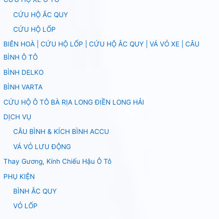
CỨU HỘ ẮC QUY
CỨU HỘ LỐP
BIÊN HOÀ | CỨU HỘ LỐP | CỨU HỘ ẮC QUY | VÁ VỎ XE | CÂU
BÌNH Ô TÔ
BÌNH DELKO
BÌNH VARTA
CỨU HỘ Ô TÔ BÀ RỊA LONG ĐIỀN LONG HẢI
DỊCH VỤ
CÂU BÌNH & KÍCH BÌNH ACCU
VÁ VỎ LƯU ĐỘNG
Thay Gương, Kính Chiếu Hậu Ô Tô
PHỤ KIỆN
BÌNH ẮC QUY
VỎ LỐP