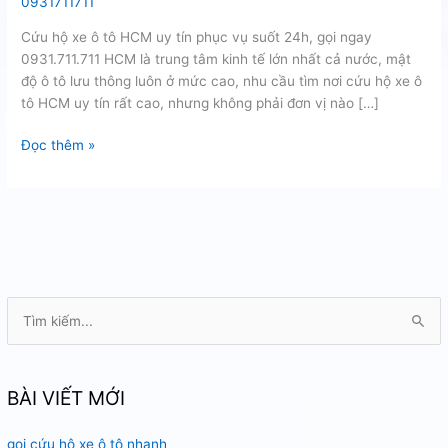
0931711711
Cứu hộ xe ô tô HCM uy tín phục vụ suốt 24h, gọi ngay
0931.711.711 HCM là trung tâm kinh tế lớn nhất cả nước, mật
độ ô tô lưu thông luôn ở mức cao, nhu cầu tìm nơi cứu hộ xe ô
tô HCM uy tín rất cao, nhưng không phải đơn vị nào […]
Cứu
Đọc thêm »
hộ
xe
ô
tô
HCM
uy
tín
T
ì
m
k
BÀI VIẾT MỚI
i
gọi cứu hộ xe ô tô nhanh
ế