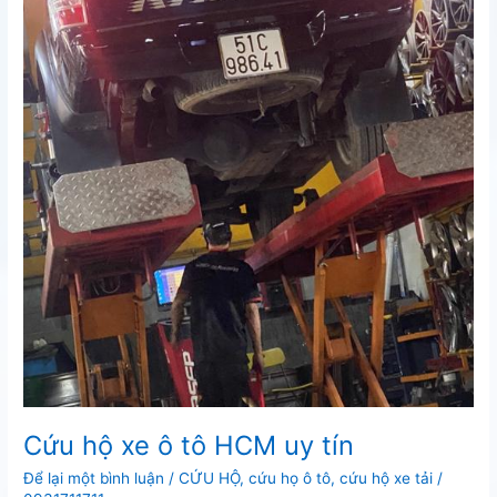
Cứu hộ xe ô tô HCM uy tín
Để lại một bình luận
/
CỨU HỘ
,
cứu họ ô tô
,
cứu hộ xe tải
/