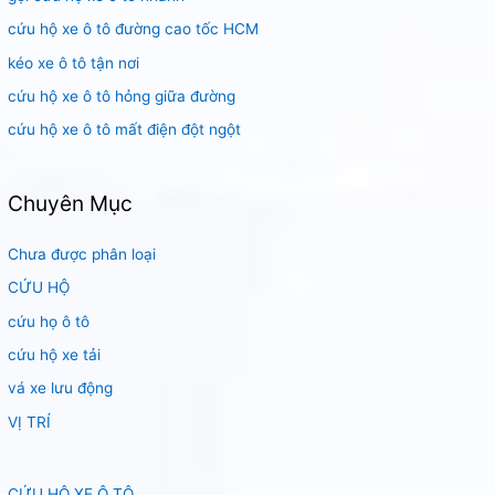
m
cứu hộ xe ô tô đường cao tốc HCM
:
kéo xe ô tô tận nơi
cứu hộ xe ô tô hỏng giữa đường
cứu hộ xe ô tô mất điện đột ngột
Chuyên Mục
Chưa được phân loại
CỨU HỘ
cứu họ ô tô
cứu hộ xe tải
vá xe lưu động
VỊ TRÍ
CỨU HỘ XE Ô TÔ