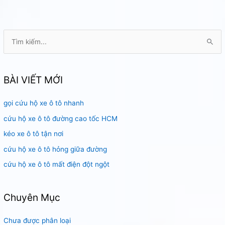
bán
tải
HCM
T
ì
m
k
BÀI VIẾT MỚI
i
gọi cứu hộ xe ô tô nhanh
ế
m
cứu hộ xe ô tô đường cao tốc HCM
:
kéo xe ô tô tận nơi
cứu hộ xe ô tô hỏng giữa đường
cứu hộ xe ô tô mất điện đột ngột
Chuyên Mục
Chưa được phân loại