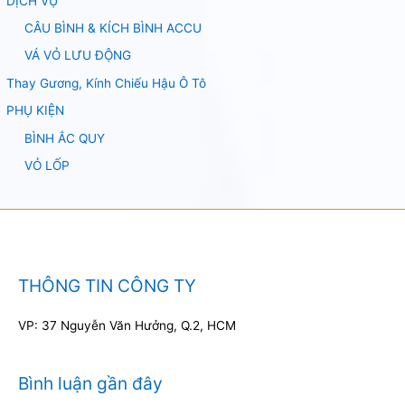
DỊCH VỤ
CÂU BÌNH & KÍCH BÌNH ACCU
VÁ VỎ LƯU ĐỘNG
Thay Gương, Kính Chiếu Hậu Ô Tô
PHỤ KIỆN
BÌNH ẮC QUY
VỎ LỐP
THÔNG TIN CÔNG TY
VP: 37 Nguyễn Văn Hưởng, Q.2, HCM
Bình luận gần đây