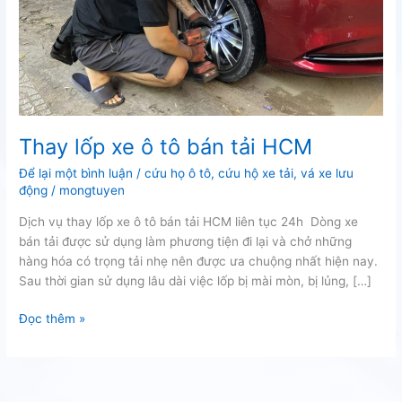
Thay lốp xe ô tô bán tải HCM
Để lại một bình luận
/
cứu họ ô tô
,
cứu hộ xe tải
,
vá xe lưu
động
/
mongtuyen
Dịch vụ thay lốp xe ô tô bán tải HCM liên tục 24h Dòng xe
bán tải được sử dụng làm phương tiện đi lại và chở những
hàng hóa có trọng tải nhẹ nên được ưa chuộng nhất hiện nay.
Sau thời gian sử dụng lâu dài việc lốp bị mài mòn, bị lủng, […]
Thay
Đọc thêm »
lốp
xe
ô
tô