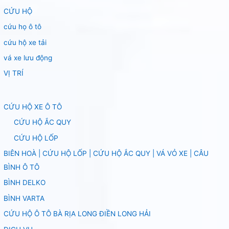
CỨU HỘ
cứu họ ô tô
cứu hộ xe tải
vá xe lưu động
VỊ TRÍ
CỨU HỘ XE Ô TÔ
CỨU HỘ ẮC QUY
CỨU HỘ LỐP
BIÊN HOÀ | CỨU HỘ LỐP | CỨU HỘ ẮC QUY | VÁ VỎ XE | CÂU
BÌNH Ô TÔ
BÌNH DELKO
BÌNH VARTA
CỨU HỘ Ô TÔ BÀ RỊA LONG ĐIỀN LONG HẢI