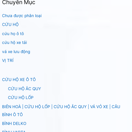
Chuyên Mục
Chưa được phân loại
CỨU HỘ
cứu họ ô tô
cứu hộ xe tải
vá xe lưu động
VỊ TRÍ
CỨU HỘ XE Ô TÔ
CỨU HỘ ẮC QUY
CỨU HỘ LỐP
BIÊN HOÀ | CỨU HỘ LỐP | CỨU HỘ ẮC QUY | VÁ VỎ XE | CÂU
BÌNH Ô TÔ
BÌNH DELKO