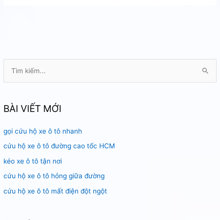
dự
phòng
nhanh
nhất
HCM
T
ì
m
k
BÀI VIẾT MỚI
i
gọi cứu hộ xe ô tô nhanh
ế
m
cứu hộ xe ô tô đường cao tốc HCM
:
kéo xe ô tô tận nơi
cứu hộ xe ô tô hỏng giữa đường
cứu hộ xe ô tô mất điện đột ngột