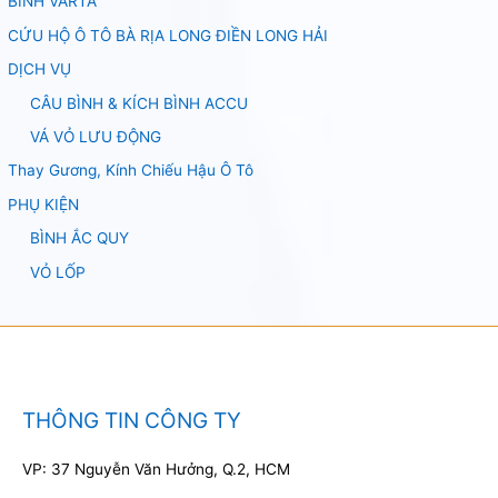
BÌNH VARTA
CỨU HỘ Ô TÔ BÀ RỊA LONG ĐIỀN LONG HẢI
DỊCH VỤ
CÂU BÌNH & KÍCH BÌNH ACCU
VÁ VỎ LƯU ĐỘNG
Thay Gương, Kính Chiếu Hậu Ô Tô
PHỤ KIỆN
BÌNH ẮC QUY
VỎ LỐP
THÔNG TIN CÔNG TY
VP: 37 Nguyễn Văn Hưởng, Q.2, HCM