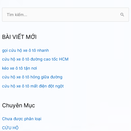
T
ì
m
k
BÀI VIẾT MỚI
i
gọi cứu hộ xe ô tô nhanh
ế
m
cứu hộ xe ô tô đường cao tốc HCM
:
kéo xe ô tô tận nơi
cứu hộ xe ô tô hỏng giữa đường
cứu hộ xe ô tô mất điện đột ngột
Chuyên Mục
Chưa được phân loại
CỨU HỘ