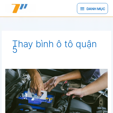
Nhảy
DANH
tới
DANH MỤC
nội
MỤC
dung
Thay bình ô tô quận
5