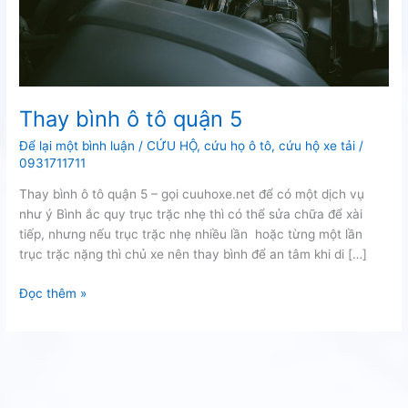
Thay bình ô tô quận 5
Để lại một bình luận
/
CỨU HỘ
,
cứu họ ô tô
,
cứu hộ xe tải
/
0931711711
Thay bình ô tô quận 5 – gọi cuuhoxe.net để có một dịch vụ
như ý Bình ắc quy trục trặc nhẹ thì có thể sửa chữa để xài
tiếp, nhưng nếu trục trặc nhẹ nhiều lần hoặc từng một lần
trục trặc nặng thì chủ xe nên thay bình để an tâm khi di […]
Thay
Đọc thêm »
bình
ô
tô
quận
5