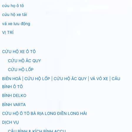
cứu họ ô tô
cứu hộ xe tải
vá xe lưu động
VỊ TRÍ
CỨU HỘ XE Ô TÔ
CỨU HỘ ẮC QUY
CỨU HỘ LỐP
BIÊN HOÀ | CỨU HỘ LỐP | CỨU HỘ ẮC QUY | VÁ VỎ XE | CÂU
BÌNH Ô TÔ
BÌNH DELKO
BÌNH VARTA
CỨU HỘ Ô TÔ BÀ RỊA LONG ĐIỀN LONG HẢI
DỊCH VỤ
CÂU BÌNH & KÍCH BÌNH ACCU