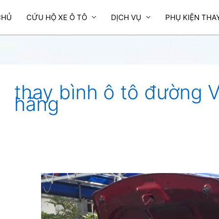
CHỦ
CỨU HỘ XE Ô TÔ
DỊCH VỤ
PHỤ KIỆN THA
thay bình ô tô đường V
hãng