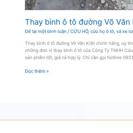
Thay bình ô tô đường Võ Văn 
Để lại một bình luận
/
CỨU HỘ
,
cứu họ ô tô
,
vá xe l
Thay bình ô tô đường Võ Văn Kiệt chính hãng, uy tín
những đơn vị thay bình ô tô của Công Ty TNHH Cứ
sản phẩm tốt, giá cả hợp lý. Chỉ cần gọi hotline 0931
Thay
Đọc thêm »
bình
ô
tô
đường
Võ
Văn
Kiệt