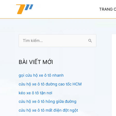
Nhảy
tới
TRANG 
nội
dung
T
ì
m
k
BÀI VIẾT MỚI
i
gọi cứu hộ xe ô tô nhanh
ế
cứu hộ xe ô tô đường cao tốc HCM
m
:
kéo xe ô tô tận nơi
cứu hộ xe ô tô hỏng giữa đường
cứu hộ xe ô tô mất điện đột ngột