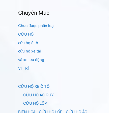
Chuyên Mục
Chưa được phân loại
CỨU HỘ
cứu họ ô tô
cứu hộ xe tải
vá xe lưu động
VỊ TRÍ
CỨU HỘ XE Ô TÔ
CỨU HỘ ẮC QUY
CỨU HỘ LỐP
BIÊN HOÀ | CỨU HỘ LỐP | CỨU HỘ ẮC