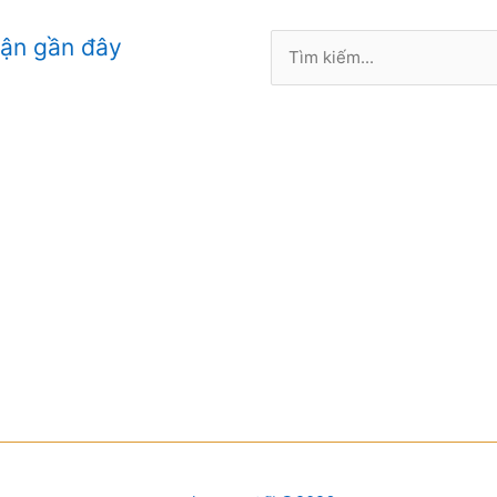
Tìm
uận gần đây
kiếm: