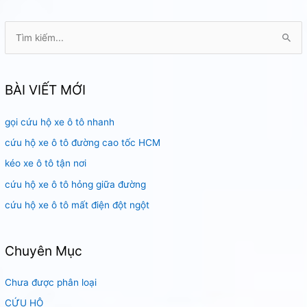
T
ì
m
k
BÀI VIẾT MỚI
i
gọi cứu hộ xe ô tô nhanh
ế
m
cứu hộ xe ô tô đường cao tốc HCM
:
kéo xe ô tô tận nơi
cứu hộ xe ô tô hỏng giữa đường
cứu hộ xe ô tô mất điện đột ngột
Chuyên Mục
Chưa được phân loại
CỨU HỘ