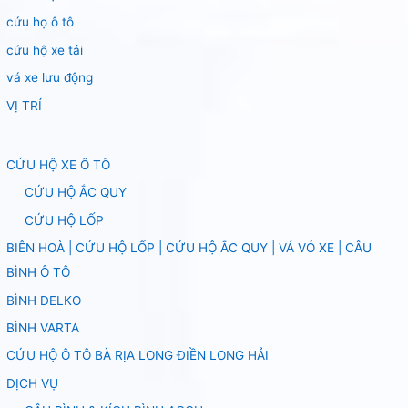
cứu họ ô tô
cứu hộ xe tải
vá xe lưu động
VỊ TRÍ
CỨU HỘ XE Ô TÔ
CỨU HỘ ẮC QUY
CỨU HỘ LỐP
BIÊN HOÀ | CỨU HỘ LỐP | CỨU HỘ ẮC QUY | VÁ VỎ XE | CÂU
BÌNH Ô TÔ
BÌNH DELKO
BÌNH VARTA
CỨU HỘ Ô TÔ BÀ RỊA LONG ĐIỀN LONG HẢI
DỊCH VỤ