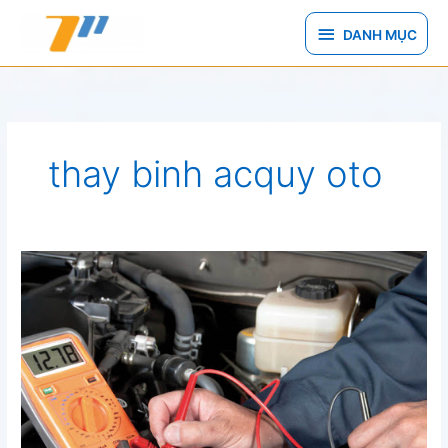
Nhảy
DANH
tới
DANH MỤC
nội
MỤC
dung
thay binh acquy oto