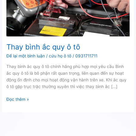
Thay bình ắc quy ô tô
Để lại một bình luận
/
cứu họ ô tô
/
0931711711
Thay bình ắc quy ô tô chính hãng phù hợp mọi yêu cầu Bình
ắc quy ô tô là bô phận rất quan trọng, liên quan đến sự hoạt
động ổn định cho mọi hoạt động vận hành trên xe. Khi ắc quy
ô tô gặp trục trặc thường xuyên thì việc thay bình ắc […]
Thay
Đọc thêm »
bình
ắc
quy
ô
tô