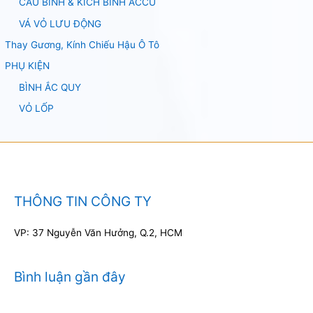
CÂU BÌNH & KÍCH BÌNH ACCU
VÁ VỎ LƯU ĐỘNG
Thay Gương, Kính Chiếu Hậu Ô Tô
PHỤ KIỆN
BÌNH ẮC QUY
VỎ LỐP
THÔNG TIN CÔNG TY
VP: 37 Nguyễn Văn Hưởng, Q.2, HCM
Bình luận gần đây