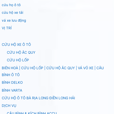
cứu họ ô tô
cứu hộ xe tải
vá xe lưu động
VỊ TRÍ
CỨU HỘ XE Ô TÔ
CỨU HỘ ẮC QUY
CỨU HỘ LỐP
BIÊN HOÀ | CỨU HỘ LỐP | CỨU HỘ ẮC QUY | VÁ VỎ XE | CÂU
BÌNH Ô TÔ
BÌNH DELKO
BÌNH VARTA
CỨU HỘ Ô TÔ BÀ RỊA LONG ĐIỀN LONG HẢI
DỊCH VỤ
CÂU BÌNH & KÍCH BÌNH ACCU