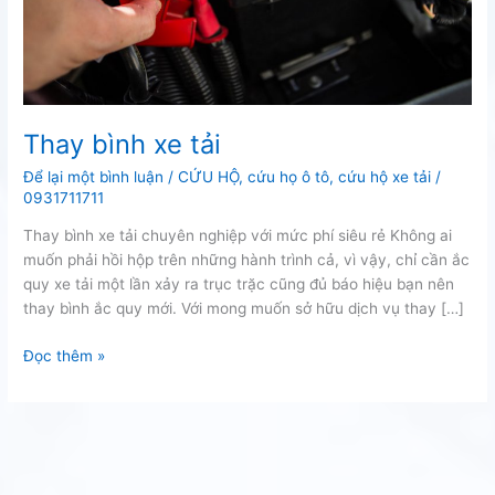
Thay bình xe tải
Để lại một bình luận
/
CỨU HỘ
,
cứu họ ô tô
,
cứu hộ xe tải
/
0931711711
Thay bình xe tải chuyên nghiệp với mức phí siêu rẻ Không ai
muốn phải hồi hộp trên những hành trình cả, vì vậy, chỉ cần ắc
quy xe tải một lần xảy ra trục trặc cũng đủ báo hiệu bạn nên
thay bình ắc quy mới. Với mong muốn sở hữu dịch vụ thay […]
Thay
Đọc thêm »
bình
xe
tải