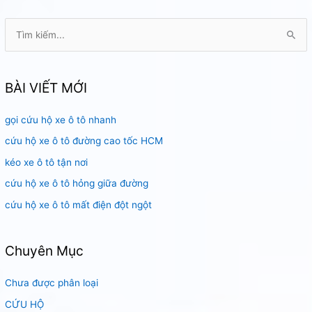
T
ì
m
k
BÀI VIẾT MỚI
i
gọi cứu hộ xe ô tô nhanh
ế
m
cứu hộ xe ô tô đường cao tốc HCM
:
kéo xe ô tô tận nơi
cứu hộ xe ô tô hỏng giữa đường
cứu hộ xe ô tô mất điện đột ngột
Chuyên Mục
Chưa được phân loại
CỨU HỘ