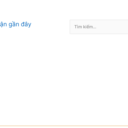
Tìm
uận gần đây
kiếm: