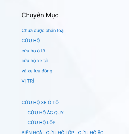
Chuyên Mục
Chưa được phân loại
CỨU HỘ
cứu họ ô tô
cứu hộ xe tải
vá xe lưu động
VỊ TRÍ
CỨU HỘ XE Ô TÔ
CỨU HỘ ẮC QUY
CỨU HỘ LỐP
BIÊN HOÀ | CỨU HỘ LỐP | CỨU HỘ ẮC