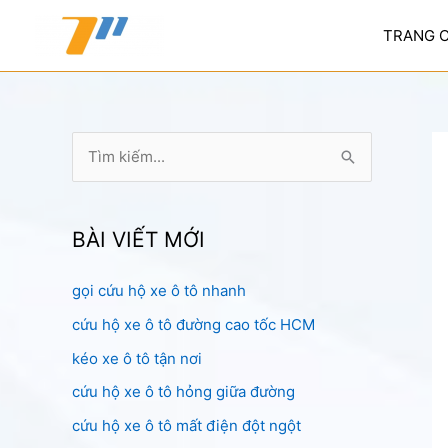
Nhảy
tới
TRANG 
nội
dung
T
ì
m
k
BÀI VIẾT MỚI
i
gọi cứu hộ xe ô tô nhanh
ế
cứu hộ xe ô tô đường cao tốc HCM
m
:
kéo xe ô tô tận nơi
cứu hộ xe ô tô hỏng giữa đường
cứu hộ xe ô tô mất điện đột ngột