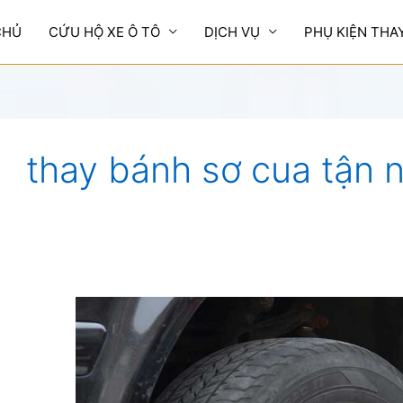
CHỦ
CỨU HỘ XE Ô TÔ
DỊCH VỤ
PHỤ KIỆN THA
thay bánh sơ cua tận 