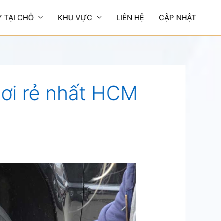
Y TẠI CHỖ
KHU VỰC
LIÊN HỆ
CẬP NHẬT
nơi rẻ nhất HCM