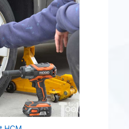
ất HCM