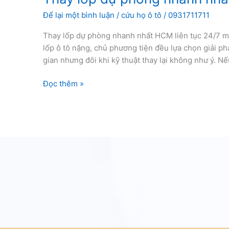
Để lại một bình luận
/
cứu họ ô tô
/
0931711711
Thay lốp dự phòng nhanh nhất HCM liên tục 24/7 mọ
lốp ô tô nặng, chủ phương tiện đều lựa chọn giải ph
gian nhưng đôi khi kỹ thuật thay lại không như ý. N
Thay
Đọc thêm »
lốp
dự
phòng
nhanh
nhất
HCM