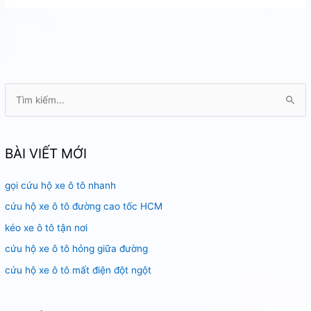
dự
phòng
nhanh
nhất
HCM
T
ì
m
k
BÀI VIẾT MỚI
i
gọi cứu hộ xe ô tô nhanh
ế
m
cứu hộ xe ô tô đường cao tốc HCM
:
kéo xe ô tô tận nơi
cứu hộ xe ô tô hỏng giữa đường
cứu hộ xe ô tô mất điện đột ngột