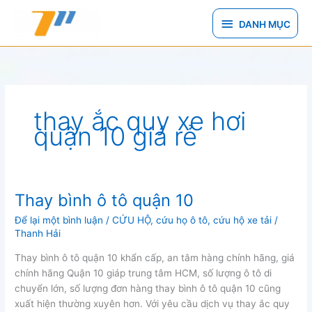
Nhảy
DANH
tới
DANH MỤC
nội
MỤC
dung
thay ắc quy xe hơi
quận 10 giá rẻ
Thay bình ô tô quận 10
Để lại một bình luận
/
CỨU HỘ
,
cứu họ ô tô
,
cứu hộ xe tải
/
Thanh Hải
Thay bình ô tô quận 10 khẩn cấp, an tâm hàng chính hãng, giá
chính hãng Quận 10 giáp trung tâm HCM, số lượng ô tô di
chuyển lớn, số lượng đơn hàng thay bình ô tô quận 10 cũng
xuất hiện thường xuyên hơn. Với yêu cầu dịch vụ thay ắc quy