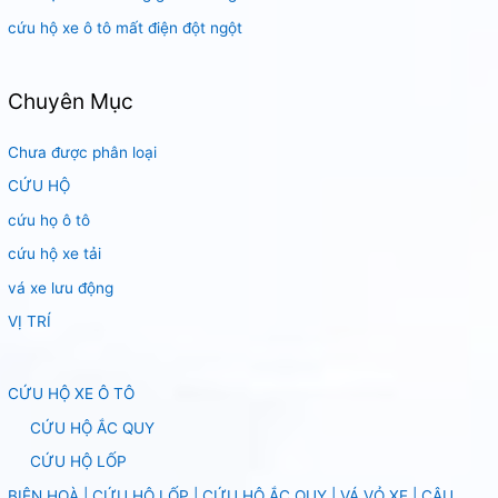
cứu hộ xe ô tô mất điện đột ngột
Chuyên Mục
Chưa được phân loại
CỨU HỘ
cứu họ ô tô
cứu hộ xe tải
vá xe lưu động
VỊ TRÍ
CỨU HỘ XE Ô TÔ
CỨU HỘ ẮC QUY
CỨU HỘ LỐP
BIÊN HOÀ | CỨU HỘ LỐP | CỨU HỘ ẮC QUY | VÁ VỎ XE | CÂU