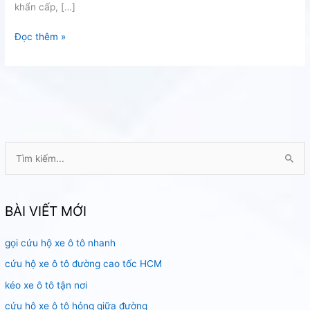
khẩn cấp, […]
Thay
Đọc thêm »
bình
ô
tô
quận
10
T
ì
m
k
BÀI VIẾT MỚI
i
gọi cứu hộ xe ô tô nhanh
ế
m
cứu hộ xe ô tô đường cao tốc HCM
:
kéo xe ô tô tận nơi
cứu hộ xe ô tô hỏng giữa đường