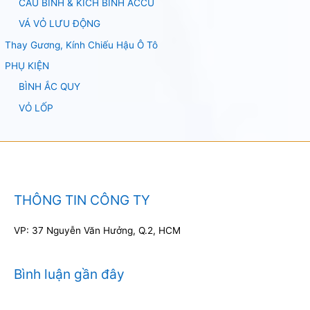
CÂU BÌNH & KÍCH BÌNH ACCU
VÁ VỎ LƯU ĐỘNG
Thay Gương, Kính Chiếu Hậu Ô Tô
PHỤ KIỆN
BÌNH ẮC QUY
VỎ LỐP
THÔNG TIN CÔNG TY
VP: 37 Nguyễn Văn Hưởng, Q.2, HCM
Bình luận gần đây