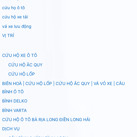
cứu họ ô tô
cứu hộ xe tải
vá xe lưu động
VỊ TRÍ
CỨU HỘ XE Ô TÔ
CỨU HỘ ẮC QUY
CỨU HỘ LỐP
BIÊN HOÀ | CỨU HỘ LỐP | CỨU HỘ ẮC QUY | VÁ VỎ XE | CÂU
BÌNH Ô TÔ
BÌNH DELKO
BÌNH VARTA
CỨU HỘ Ô TÔ BÀ RỊA LONG ĐIỀN LONG HẢI
DỊCH VỤ