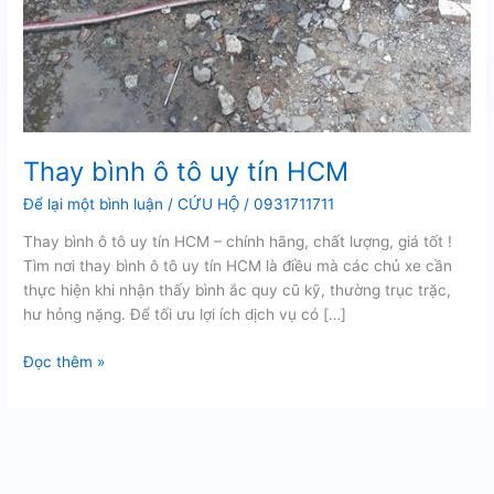
Thay bình ô tô uy tín HCM
Để lại một bình luận
/
CỨU HỘ
/
0931711711
Thay bình ô tô uy tín HCM – chính hãng, chất lượng, giá tốt !
Tìm nơi thay bình ô tô uy tín HCM là điều mà các chủ xe cần
thực hiện khi nhận thấy bình ắc quy cũ kỹ, thường trục trặc,
hư hỏng nặng. Để tối ưu lợi ích dịch vụ có […]
Thay
Đọc thêm »
bình
ô
tô
uy
tín