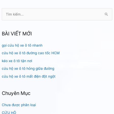
HCM
T
ì
m
k
BÀI VIẾT MỚI
i
gọi cứu hộ xe ô tô nhanh
ế
m
cứu hộ xe ô tô đường cao tốc HCM
:
kéo xe ô tô tận nơi
cứu hộ xe ô tô hỏng giữa đường
cứu hộ xe ô tô mất điện đột ngột
Chuyên Mục
Chưa được phân loại
CỨU HỘ