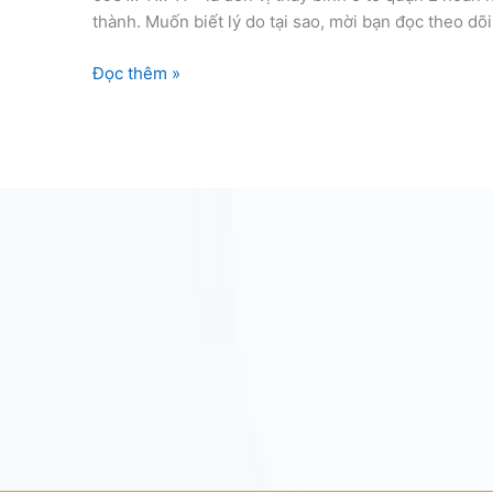
thành. Muốn biết lý do tại sao, mời bạn đọc theo dõi 
Thay
Đọc thêm »
bình
ô
tô
quận
2