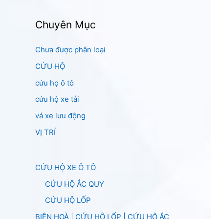
Chuyên Mục
Chưa được phân loại
CỨU HỘ
cứu họ ô tô
cứu hộ xe tải
vá xe lưu động
VỊ TRÍ
CỨU HỘ XE Ô TÔ
CỨU HỘ ẮC QUY
CỨU HỘ LỐP
BIÊN HOÀ | CỨU HỘ LỐP | CỨU HỘ ẮC