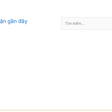
Tìm
uận gần đây
kiếm: