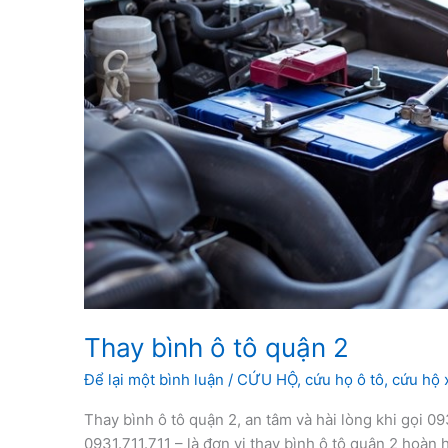
Thay bình ô tô quận 2
Để lại một bình luận
/
CỨU HỘ
,
cứu họ ô tô
,
cứu hộ x
Thay bình ô tô quận 2, an tâm và hài lòng khi gọi 0
0931.711.711 – là đơn vị thay bình ô tô quận 2 hoàn 