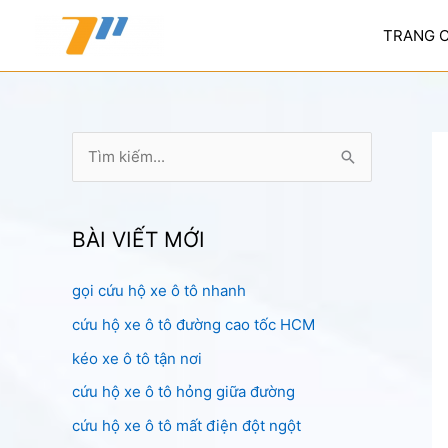
Nhảy
tới
TRANG 
nội
dung
T
ì
m
k
BÀI VIẾT MỚI
i
gọi cứu hộ xe ô tô nhanh
ế
cứu hộ xe ô tô đường cao tốc HCM
m
:
kéo xe ô tô tận nơi
cứu hộ xe ô tô hỏng giữa đường
cứu hộ xe ô tô mất điện đột ngột