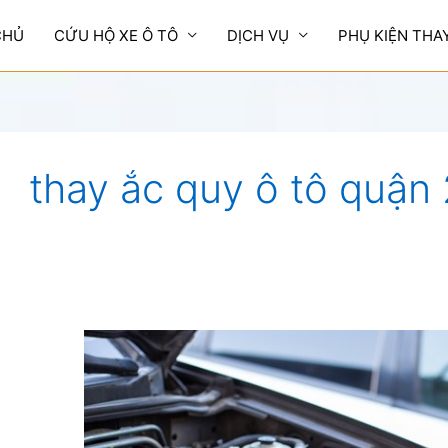
CHỦ
CỨU HỘ XE Ô TÔ
DỊCH VỤ
PHỤ KIỆN THA
thay ắc quy ô tô quận