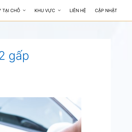
Y TẠI CHỖ
KHU VỰC
LIÊN HỆ
CẬP NHẬT
 2 gấp