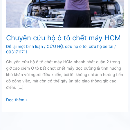
Chuyên cứu hộ ô tô chết máy HCM
Để lại một bình luận
/
CỨU HỘ
,
cứu họ ô tô
,
cứu hộ xe tải
/
0931711711
Chuyên cứu hộ ô tô chết máy HCM nhanh nhất quận 2 trong
giờ cao điểm Ô tô bất chợt chết máy dọc đường là tình huống
khó khăn với người điều khiển, bởi lẽ, không chỉ ảnh hưởng tiến
độ công việc, mà còn có thể gây ùn tắc giao thông giờ cao
điểm. […]
Chuyên
Đọc thêm »
cứu
hộ
ô
tô