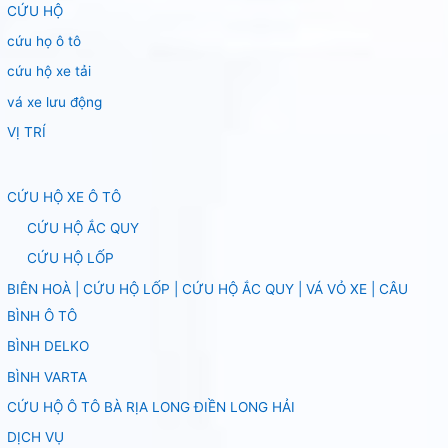
CỨU HỘ
cứu họ ô tô
cứu hộ xe tải
vá xe lưu động
VỊ TRÍ
CỨU HỘ XE Ô TÔ
CỨU HỘ ẮC QUY
CỨU HỘ LỐP
BIÊN HOÀ | CỨU HỘ LỐP | CỨU HỘ ẮC QUY | VÁ VỎ XE | CÂU
BÌNH Ô TÔ
BÌNH DELKO
BÌNH VARTA
CỨU HỘ Ô TÔ BÀ RỊA LONG ĐIỀN LONG HẢI
DỊCH VỤ