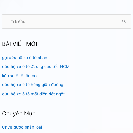
chết
máy
HCM
T
ì
m
k
BÀI VIẾT MỚI
i
gọi cứu hộ xe ô tô nhanh
ế
m
cứu hộ xe ô tô đường cao tốc HCM
:
kéo xe ô tô tận nơi
cứu hộ xe ô tô hỏng giữa đường
cứu hộ xe ô tô mất điện đột ngột
Chuyên Mục
Chưa được phân loại