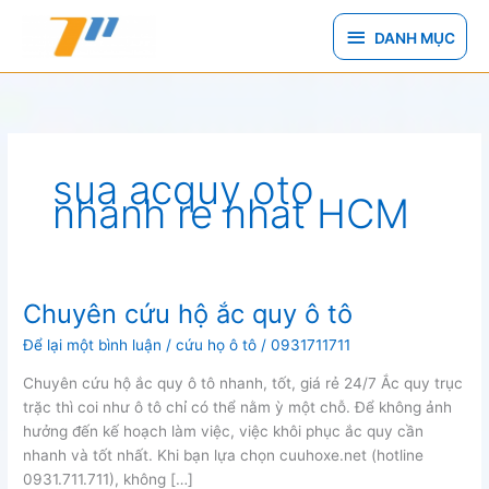
Nhảy
DANH
tới
DANH MỤC
nội
MỤC
dung
sua acquy oto
nhanh re nhat HCM
Chuyên cứu hộ ắc quy ô tô
Để lại một bình luận
/
cứu họ ô tô
/
0931711711
Chuyên cứu hộ ắc quy ô tô nhanh, tốt, giá rẻ 24/7 Ắc quy trục
trặc thì coi như ô tô chỉ có thể nằm ỳ một chỗ. Để không ảnh
hưởng đến kế hoạch làm việc, việc khôi phục ắc quy cần
nhanh và tốt nhất. Khi bạn lựa chọn cuuhoxe.net (hotline
0931.711.711), không […]