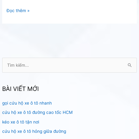
Chuyên
Đọc thêm »
cứu
hộ
ắc
quy
ô
tô
T
ì
m
k
BÀI VIẾT MỚI
i
gọi cứu hộ xe ô tô nhanh
ế
m
cứu hộ xe ô tô đường cao tốc HCM
:
kéo xe ô tô tận nơi
cứu hộ xe ô tô hỏng giữa đường