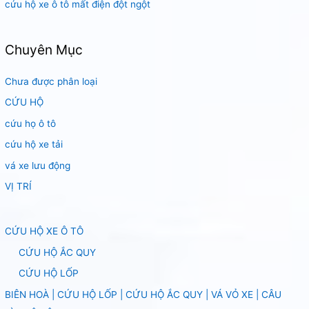
cứu hộ xe ô tô mất điện đột ngột
Chuyên Mục
Chưa được phân loại
CỨU HỘ
cứu họ ô tô
cứu hộ xe tải
vá xe lưu động
VỊ TRÍ
CỨU HỘ XE Ô TÔ
CỨU HỘ ẮC QUY
CỨU HỘ LỐP
BIÊN HOÀ | CỨU HỘ LỐP | CỨU HỘ ẮC QUY | VÁ VỎ XE | CÂU