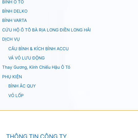
BÌNH Ô TÔ
BÌNH DELKO
BÌNH VARTA
CỨU HỘ Ô TÔ BÀ RỊA LONG ĐIỀN LONG HẢI
DỊCH VỤ
CÂU BÌNH & KÍCH BÌNH ACCU
VÁ VỎ LƯU ĐỘNG
Thay Gương, Kính Chiếu Hậu Ô Tô
PHỤ KIỆN
BÌNH ẮC QUY
VỎ LỐP
THÔNG TIN CÔNG TY