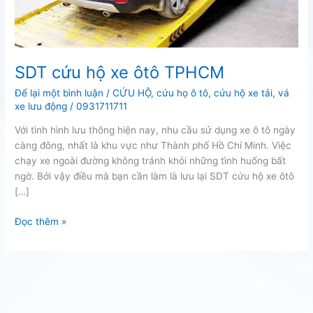
SDT cứu hộ xe ôtô TPHCM
Để lại một bình luận
/
CỨU HỘ
,
cứu họ ô tô
,
cứu hộ xe tải
,
vá
xe lưu động
/
0931711711
Với tình hình lưu thông hiện nay, nhu cầu sử dụng xe ô tô ngày
càng đông, nhất là khu vực như Thành phố Hồ Chí Minh. Việc
chạy xe ngoài đường không tránh khỏi những tình huống bất
ngờ. Bởi vậy điều mà bạn cần làm là lưu lại SDT cứu hộ xe ôtô
[…]
SDT
Đọc thêm »
cứu
hộ
xe
ôtô
TPHCM