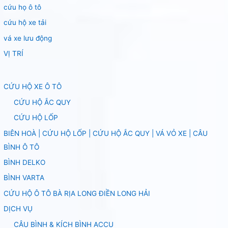
cứu họ ô tô
cứu hộ xe tải
vá xe lưu động
VỊ TRÍ
CỨU HỘ XE Ô TÔ
CỨU HỘ ẮC QUY
CỨU HỘ LỐP
BIÊN HOÀ | CỨU HỘ LỐP | CỨU HỘ ẮC QUY | VÁ VỎ XE | CÂU
BÌNH Ô TÔ
BÌNH DELKO
BÌNH VARTA
CỨU HỘ Ô TÔ BÀ RỊA LONG ĐIỀN LONG HẢI
DỊCH VỤ
CÂU BÌNH & KÍCH BÌNH ACCU