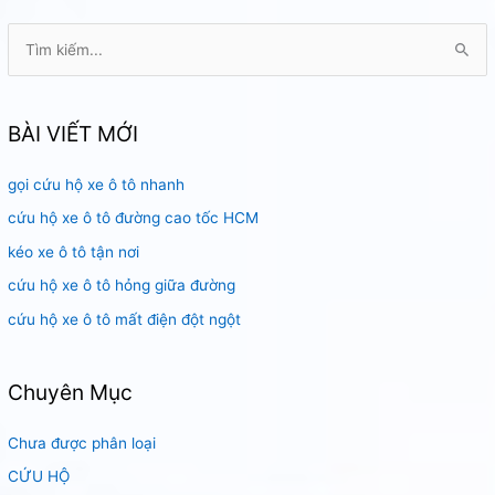
T
ì
m
k
BÀI VIẾT MỚI
i
gọi cứu hộ xe ô tô nhanh
ế
m
cứu hộ xe ô tô đường cao tốc HCM
:
kéo xe ô tô tận nơi
cứu hộ xe ô tô hỏng giữa đường
cứu hộ xe ô tô mất điện đột ngột
Chuyên Mục
Chưa được phân loại
CỨU HỘ