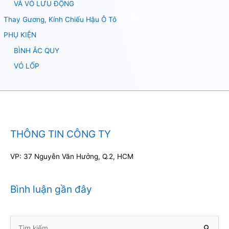
VÁ VỎ LƯU ĐỘNG
Thay Gương, Kính Chiếu Hậu Ô Tô
PHỤ KIỆN
BÌNH ẮC QUY
VỎ LỐP
THÔNG TIN CÔNG TY
VP: 37 Nguyễn Văn Hưởng, Q.2, HCM
Bình luận gần đây
Tìm