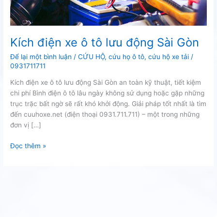
Kích điện xe ô tô lưu động Sài Gòn
Để lại một bình luận
/
CỨU HỘ
,
cứu họ ô tô
,
cứu hộ xe tải
/
0931711711
Kích điện xe ô tô lưu động Sài Gòn an toàn kỹ thuật, tiết kiệm
chi phí Bình điện ô tô lâu ngày không sử dụng hoặc gặp những
trục trặc bất ngờ sẽ rất khó khởi động. Giải pháp tốt nhất là tìm
đến cuuhoxe.net (điện thoại 0931.711.711) – một trong những
đơn vị […]
Kích
Đọc thêm »
điện
xe
ô
tô
lưu
động