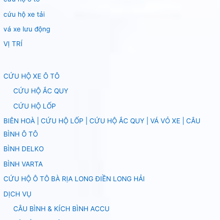
cứu hộ xe tải
vá xe lưu động
VỊ TRÍ
CỨU HỘ XE Ô TÔ
CỨU HỘ ẮC QUY
CỨU HỘ LỐP
BIÊN HOÀ | CỨU HỘ LỐP | CỨU HỘ ẮC QUY | VÁ VỎ XE | CÂU
BÌNH Ô TÔ
BÌNH DELKO
BÌNH VARTA
CỨU HỘ Ô TÔ BÀ RỊA LONG ĐIỀN LONG HẢI
DỊCH VỤ
CÂU BÌNH & KÍCH BÌNH ACCU