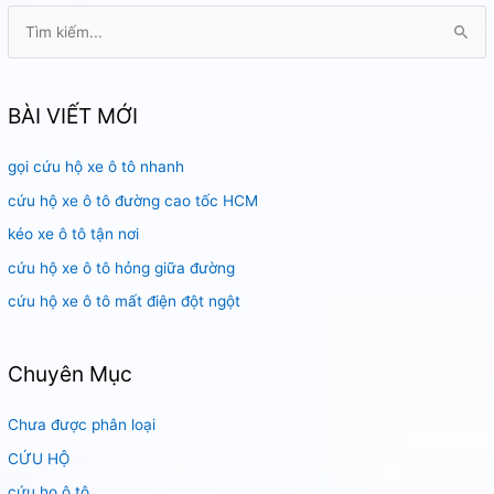
Sài
T
Gòn
ì
m
k
BÀI VIẾT MỚI
i
gọi cứu hộ xe ô tô nhanh
ế
m
cứu hộ xe ô tô đường cao tốc HCM
:
kéo xe ô tô tận nơi
cứu hộ xe ô tô hỏng giữa đường
cứu hộ xe ô tô mất điện đột ngột
Chuyên Mục
Chưa được phân loại
CỨU HỘ
cứu họ ô tô