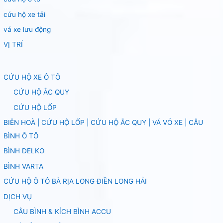
cứu hộ xe tải
vá xe lưu động
VỊ TRÍ
CỨU HỘ XE Ô TÔ
CỨU HỘ ẮC QUY
CỨU HỘ LỐP
BIÊN HOÀ | CỨU HỘ LỐP | CỨU HỘ ẮC QUY | VÁ VỎ XE | CÂU
BÌNH Ô TÔ
BÌNH DELKO
BÌNH VARTA
CỨU HỘ Ô TÔ BÀ RỊA LONG ĐIỀN LONG HẢI
DỊCH VỤ
CÂU BÌNH & KÍCH BÌNH ACCU