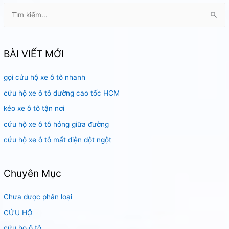
Sài
T
Gòn
ì
m
k
BÀI VIẾT MỚI
i
gọi cứu hộ xe ô tô nhanh
ế
m
cứu hộ xe ô tô đường cao tốc HCM
:
kéo xe ô tô tận nơi
cứu hộ xe ô tô hỏng giữa đường
cứu hộ xe ô tô mất điện đột ngột
Chuyên Mục
Chưa được phân loại
CỨU HỘ
cứu họ ô tô