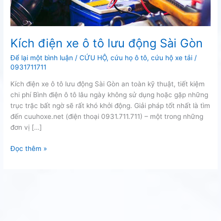
Kích điện xe ô tô lưu động Sài Gòn
Để lại một bình luận
/
CỨU HỘ
,
cứu họ ô tô
,
cứu hộ xe tải
/
0931711711
Kích điện xe ô tô lưu động Sài Gòn an toàn kỹ thuật, tiết kiệm
chi phí Bình điện ô tô lâu ngày không sử dụng hoặc gặp những
trục trặc bất ngờ sẽ rất khó khởi động. Giải pháp tốt nhất là tìm
đến cuuhoxe.net (điện thoại 0931.711.711) – một trong những
đơn vị […]
Kích
Đọc thêm »
điện
xe
ô
tô
lưu
động