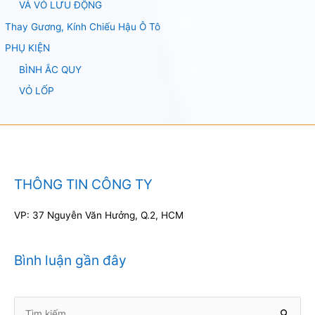
VÁ VỎ LƯU ĐỘNG
Thay Gương, Kính Chiếu Hậu Ô Tô
PHỤ KIỆN
BÌNH ẮC QUY
VỎ LỐP
THÔNG TIN CÔNG TY
VP: 37 Nguyễn Văn Hưởng, Q.2, HCM
Bình luận gần đây
Tìm