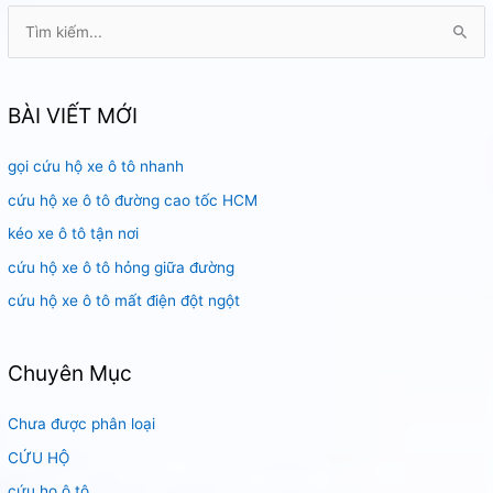
Sài
T
Gòn
ì
m
k
BÀI VIẾT MỚI
i
gọi cứu hộ xe ô tô nhanh
ế
m
cứu hộ xe ô tô đường cao tốc HCM
:
kéo xe ô tô tận nơi
cứu hộ xe ô tô hỏng giữa đường
cứu hộ xe ô tô mất điện đột ngột
Chuyên Mục
Chưa được phân loại
CỨU HỘ
cứu họ ô tô