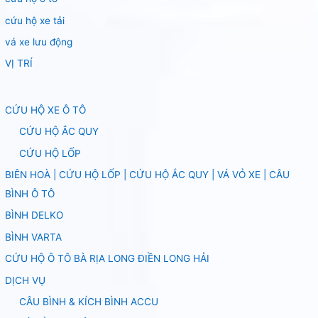
cứu hộ xe tải
vá xe lưu động
VỊ TRÍ
CỨU HỘ XE Ô TÔ
CỨU HỘ ẮC QUY
CỨU HỘ LỐP
BIÊN HOÀ | CỨU HỘ LỐP | CỨU HỘ ẮC QUY | VÁ VỎ XE | CÂU
BÌNH Ô TÔ
BÌNH DELKO
BÌNH VARTA
CỨU HỘ Ô TÔ BÀ RỊA LONG ĐIỀN LONG HẢI
DỊCH VỤ
CÂU BÌNH & KÍCH BÌNH ACCU