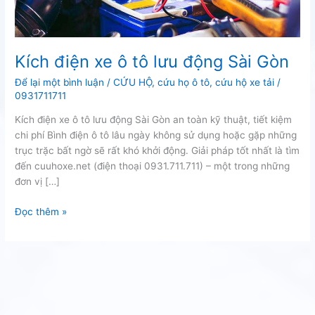
Kích điện xe ô tô lưu động Sài Gòn
Để lại một bình luận
/
CỨU HỘ
,
cứu họ ô tô
,
cứu hộ xe tải
/
0931711711
Kích điện xe ô tô lưu động Sài Gòn an toàn kỹ thuật, tiết kiệm
chi phí Bình điện ô tô lâu ngày không sử dụng hoặc gặp những
trục trặc bất ngờ sẽ rất khó khởi động. Giải pháp tốt nhất là tìm
đến cuuhoxe.net (điện thoại 0931.711.711) – một trong những
đơn vị […]
Kích
Đọc thêm »
điện
xe
ô
tô
lưu
động