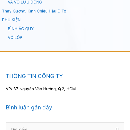
VÁ VỎ LƯU ĐỘNG
Thay Gương, Kính Chiếu Hậu Ô Tô
PHỤ KIỆN
BÌNH ẮC QUY
VỎ LỐP
THÔNG TIN CÔNG TY
VP: 37 Nguyễn Văn Hưởng, Q.2, HCM
Bình luận gần đây
Tìm