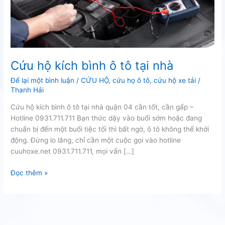
Cứu hộ kích bình ô tô tại nhà
Để lại một bình luận
/
CỨU HỘ
,
cứu họ ô tô
,
cứu hộ xe tải
/
Thanh Hải
Cứu hộ kích bình ô tô tại nhà quận 04 cần tốt, cần gấp –
Hotline 0931.711.711 Bạn thức dậy vào buổi sớm hoặc đang
chuẩn bị đến một buổi tiệc tối thì bất ngờ, ô tô không thể khởi
động. Đừng lo lắng, chỉ cần một cuộc gọi vào hotline
cuuhoxe.net 0931.711.711, mọi vấn […]
Cứu
Đọc thêm »
hộ
kích
bình
ô