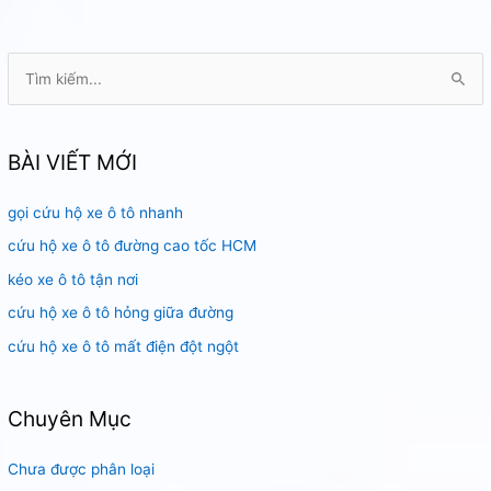
tô
tại
nhà
T
ì
m
k
BÀI VIẾT MỚI
i
gọi cứu hộ xe ô tô nhanh
ế
m
cứu hộ xe ô tô đường cao tốc HCM
:
kéo xe ô tô tận nơi
cứu hộ xe ô tô hỏng giữa đường
cứu hộ xe ô tô mất điện đột ngột
Chuyên Mục
Chưa được phân loại