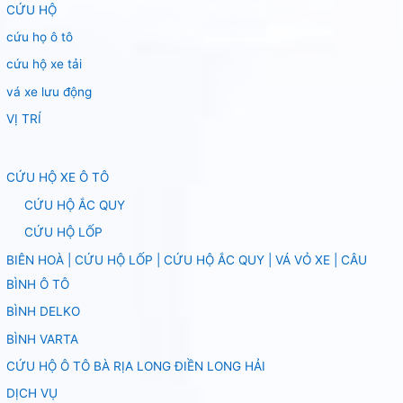
CỨU HỘ
cứu họ ô tô
cứu hộ xe tải
vá xe lưu động
VỊ TRÍ
CỨU HỘ XE Ô TÔ
CỨU HỘ ẮC QUY
CỨU HỘ LỐP
BIÊN HOÀ | CỨU HỘ LỐP | CỨU HỘ ẮC QUY | VÁ VỎ XE | CÂU
BÌNH Ô TÔ
BÌNH DELKO
BÌNH VARTA
CỨU HỘ Ô TÔ BÀ RỊA LONG ĐIỀN LONG HẢI
DỊCH VỤ