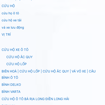
CỨU HỘ
cứu họ ô tô
cứu hộ xe tải
vá xe lưu động
VỊ TRÍ
CỨU HỘ XE Ô TÔ
CỨU HỘ ẮC QUY
CỨU HỘ LỐP
BIÊN HOÀ | CỨU HỘ LỐP | CỨU HỘ ẮC QUY | VÁ VỎ XE | CÂU
BÌNH Ô TÔ
BÌNH DELKO
BÌNH VARTA
CỨU HỘ Ô TÔ BÀ RỊA LONG ĐIỀN LONG HẢI