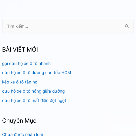
T
ì
m
k
BÀI VIẾT MỚI
i
gọi cứu hộ xe ô tô nhanh
ế
m
cứu hộ xe ô tô đường cao tốc HCM
:
kéo xe ô tô tận nơi
cứu hộ xe ô tô hỏng giữa đường
cứu hộ xe ô tô mất điện đột ngột
Chuyên Mục
Chưa được phân loại