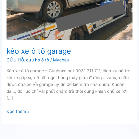
kéo xe ô tô garage
CỨU HỘ
,
cứu họ ô tô
/
Mychau
Kéo xe ô tô garage – Cuuhoxe.net 0931 711 711, dịch vụ hỗ trợ
khi xe gặp sự cố bất ngờ, hỏng máy giữa đường… và bạn cần
được đưa xe về garage uy tín để kiểm tra sửa chữa. Khoan
đã…, đôi lúc chỉ vài phút chậm trễ thôi cũng khiến chủ xe rơi
[…]
kéo
Đọc thêm »
xe
ô
tô
garage