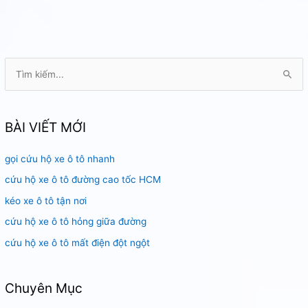
sài
gòn
T
ì
m
k
BÀI VIẾT MỚI
i
gọi cứu hộ xe ô tô nhanh
ế
m
cứu hộ xe ô tô đường cao tốc HCM
:
kéo xe ô tô tận nơi
cứu hộ xe ô tô hỏng giữa đường
cứu hộ xe ô tô mất điện đột ngột
Chuyên Mục