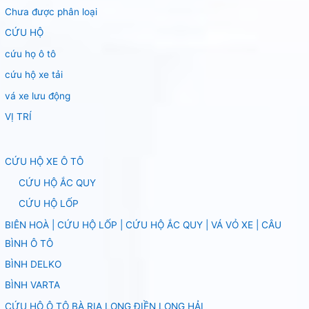
Chưa được phân loại
CỨU HỘ
cứu họ ô tô
cứu hộ xe tải
vá xe lưu động
VỊ TRÍ
CỨU HỘ XE Ô TÔ
CỨU HỘ ẮC QUY
CỨU HỘ LỐP
BIÊN HOÀ | CỨU HỘ LỐP | CỨU HỘ ẮC QUY | VÁ VỎ XE | CÂU
BÌNH Ô TÔ
BÌNH DELKO
BÌNH VARTA
CỨU HỘ Ô TÔ BÀ RỊA LONG ĐIỀN LONG HẢI