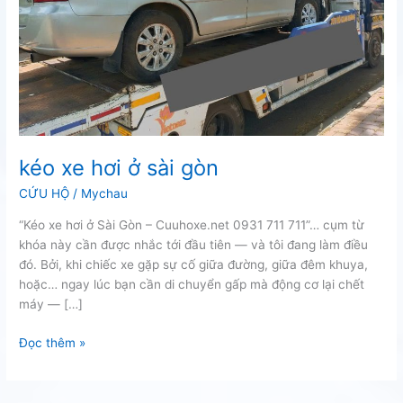
kéo xe hơi ở sài gòn
CỨU HỘ
/
Mychau
“Kéo xe hơi ở Sài Gòn – Cuuhoxe.net 0931 711 711”… cụm từ
khóa này cần được nhắc tới đầu tiên — và tôi đang làm điều
đó. Bởi, khi chiếc xe gặp sự cố giữa đường, giữa đêm khuya,
hoặc… ngay lúc bạn cần di chuyển gấp mà động cơ lại chết
máy — […]
kéo
Đọc thêm »
xe
hơi
ở