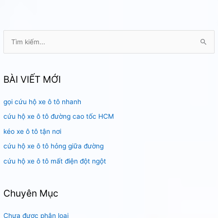
T
ì
m
k
BÀI VIẾT MỚI
i
gọi cứu hộ xe ô tô nhanh
ế
m
cứu hộ xe ô tô đường cao tốc HCM
:
kéo xe ô tô tận nơi
cứu hộ xe ô tô hỏng giữa đường
cứu hộ xe ô tô mất điện đột ngột
Chuyên Mục
Chưa được phân loại