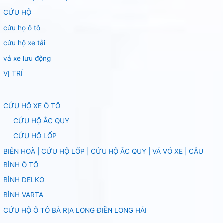
CỨU HỘ
cứu họ ô tô
cứu hộ xe tải
vá xe lưu động
VỊ TRÍ
CỨU HỘ XE Ô TÔ
CỨU HỘ ẮC QUY
CỨU HỘ LỐP
BIÊN HOÀ | CỨU HỘ LỐP | CỨU HỘ ẮC QUY | VÁ VỎ XE | CÂU
BÌNH Ô TÔ
BÌNH DELKO
BÌNH VARTA
CỨU HỘ Ô TÔ BÀ RỊA LONG ĐIỀN LONG HẢI