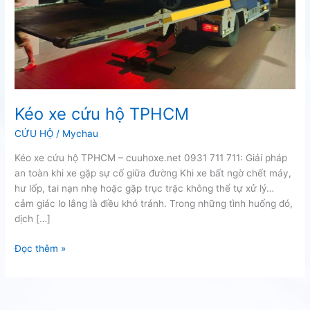
Kéo xe cứu hộ TPHCM
CỨU HỘ
/
Mychau
Kéo xe cứu hộ TPHCM – cuuhoxe.net 0931 711 711: Giải pháp
an toàn khi xe gặp sự cố giữa đường Khi xe bất ngờ chết máy,
hư lốp, tai nạn nhẹ hoặc gặp trục trặc không thể tự xử lý…
cảm giác lo lắng là điều khó tránh. Trong những tình huống đó,
dịch […]
Kéo
Đọc thêm »
xe
cứu
hộ
TPHCM