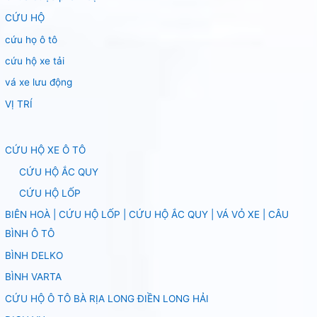
CỨU HỘ
cứu họ ô tô
cứu hộ xe tải
vá xe lưu động
VỊ TRÍ
CỨU HỘ XE Ô TÔ
CỨU HỘ ẮC QUY
CỨU HỘ LỐP
BIÊN HOÀ | CỨU HỘ LỐP | CỨU HỘ ẮC QUY | VÁ VỎ XE | CÂU
BÌNH Ô TÔ
BÌNH DELKO
BÌNH VARTA
CỨU HỘ Ô TÔ BÀ RỊA LONG ĐIỀN LONG HẢI