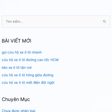
T
ì
m
k
BÀI VIẾT MỚI
i
gọi cứu hộ xe ô tô nhanh
ế
m
cứu hộ xe ô tô đường cao tốc HCM
:
kéo xe ô tô tận nơi
cứu hộ xe ô tô hỏng giữa đường
cứu hộ xe ô tô mất điện đột ngột
Chuyên Mục
Chưa được phân loại