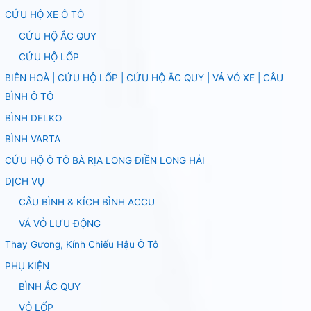
CỨU HỘ XE Ô TÔ
CỨU HỘ ẮC QUY
CỨU HỘ LỐP
BIÊN HOÀ | CỨU HỘ LỐP | CỨU HỘ ẮC QUY | VÁ VỎ XE | CÂU
BÌNH Ô TÔ
BÌNH DELKO
BÌNH VARTA
CỨU HỘ Ô TÔ BÀ RỊA LONG ĐIỀN LONG HẢI
DỊCH VỤ
CÂU BÌNH & KÍCH BÌNH ACCU
VÁ VỎ LƯU ĐỘNG
Thay Gương, Kính Chiếu Hậu Ô Tô
PHỤ KIỆN
BÌNH ẮC QUY
VỎ LỐP