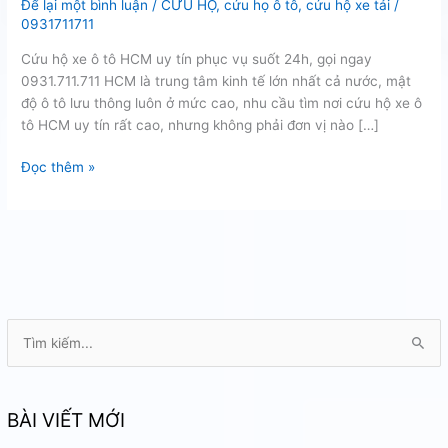
Để lại một bình luận
/
CỨU HỘ
,
cứu họ ô tô
,
cứu hộ xe tải
/
0931711711
Cứu hộ xe ô tô HCM uy tín phục vụ suốt 24h, gọi ngay
0931.711.711 HCM là trung tâm kinh tế lớn nhất cả nước, mật
độ ô tô lưu thông luôn ở mức cao, nhu cầu tìm nơi cứu hộ xe ô
tô HCM uy tín rất cao, nhưng không phải đơn vị nào […]
Cứu
Đọc thêm »
hộ
xe
ô
tô
HCM
uy
tín
T
ì
m
k
BÀI VIẾT MỚI
i