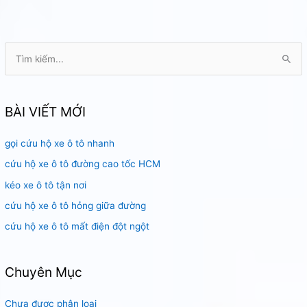
T
ì
m
k
BÀI VIẾT MỚI
i
gọi cứu hộ xe ô tô nhanh
ế
m
cứu hộ xe ô tô đường cao tốc HCM
:
kéo xe ô tô tận nơi
cứu hộ xe ô tô hỏng giữa đường
cứu hộ xe ô tô mất điện đột ngột
Chuyên Mục
Chưa được phân loại