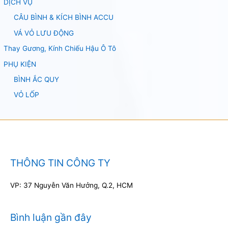
DỊCH VỤ
CÂU BÌNH & KÍCH BÌNH ACCU
VÁ VỎ LƯU ĐỘNG
Thay Gương, Kính Chiếu Hậu Ô Tô
PHỤ KIỆN
BÌNH ẮC QUY
VỎ LỐP
THÔNG TIN CÔNG TY
VP: 37 Nguyễn Văn Hưởng, Q.2, HCM
Bình luận gần đây