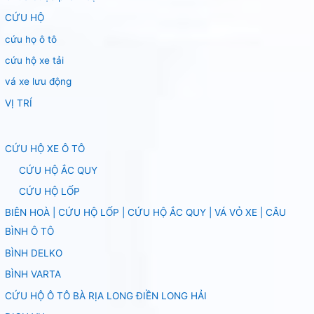
CỨU HỘ
cứu họ ô tô
cứu hộ xe tải
vá xe lưu động
VỊ TRÍ
CỨU HỘ XE Ô TÔ
CỨU HỘ ẮC QUY
CỨU HỘ LỐP
BIÊN HOÀ | CỨU HỘ LỐP | CỨU HỘ ẮC QUY | VÁ VỎ XE | CÂU
BÌNH Ô TÔ
BÌNH DELKO
BÌNH VARTA
CỨU HỘ Ô TÔ BÀ RỊA LONG ĐIỀN LONG HẢI