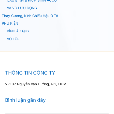
CÂU BÌNH & KÍCH BÌNH ACCU
VÁ VỎ LƯU ĐỘNG
Thay Gương, Kính Chiếu Hậu Ô Tô
PHỤ KIỆN
BÌNH ẮC QUY
VỎ LỐP
THÔNG TIN CÔNG TY
VP: 37 Nguyễn Văn Hưởng, Q.2, HCM
Bình luận gần đây