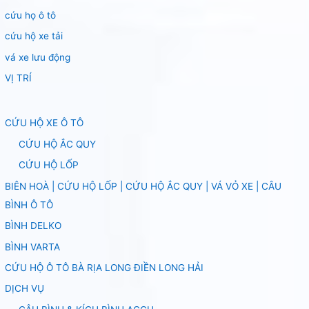
cứu họ ô tô
cứu hộ xe tải
vá xe lưu động
VỊ TRÍ
CỨU HỘ XE Ô TÔ
CỨU HỘ ẮC QUY
CỨU HỘ LỐP
BIÊN HOÀ | CỨU HỘ LỐP | CỨU HỘ ẮC QUY | VÁ VỎ XE | CÂU
BÌNH Ô TÔ
BÌNH DELKO
BÌNH VARTA
CỨU HỘ Ô TÔ BÀ RỊA LONG ĐIỀN LONG HẢI
DỊCH VỤ