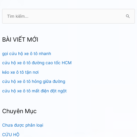
T
ì
m
k
BÀI VIẾT MỚI
i
gọi cứu hộ xe ô tô nhanh
ế
m
cứu hộ xe ô tô đường cao tốc HCM
:
kéo xe ô tô tận nơi
cứu hộ xe ô tô hỏng giữa đường
cứu hộ xe ô tô mất điện đột ngột
Chuyên Mục
Chưa được phân loại
CỨU HỘ