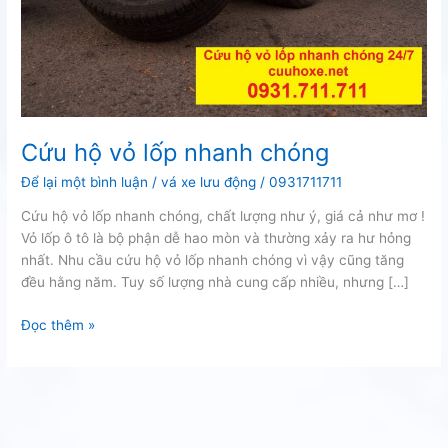
Cứu hộ vỏ lốp nhanh chóng
Để lại một bình luận
/
vá xe lưu động
/
0931711711
Cứu hộ vỏ lốp nhanh chóng, chất lượng như ý, giá cả như mơ !
Vỏ lốp ô tô là bộ phận dễ hao mòn và thường xảy ra hư hỏng
nhất. Nhu cầu cứu hộ vỏ lốp nhanh chóng vì vậy cũng tăng
đều hằng năm. Tuy số lượng nhà cung cấp nhiều, nhưng […]
Cứu
Đọc thêm »
hộ
vỏ
lốp
nhanh
chóng